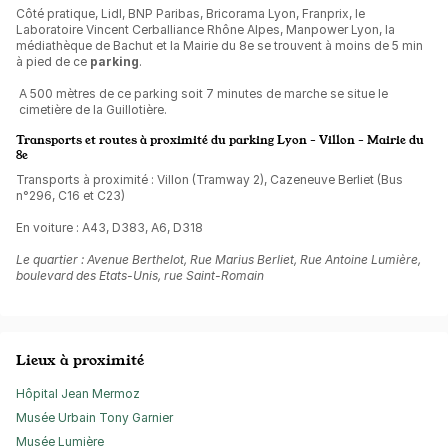
Côté pratique, Lidl, BNP Paribas, Bricorama Lyon, Franprix,
le 
Laboratoire Vincent Cerballiance Rhône Alpes, Manpower Lyon, la 
médiathèque de Bachut 
et la Mairie du 8e
se trouvent à moins de 5 min
à pied de ce
parking
.
A 500 mètres de ce parking soit 7 minutes de marche se situe le 
cimetière de la Guillotière.
Transports et routes à proximité du parking Lyon - Villon - Mairie du
8e
Transports à proximité : Villon (Tramway 2), Cazeneuve Berliet (Bus
n°296, C16 et C23)
En voiture : A43, D383, A6, D318
Le quartier : Avenue Berthelot, Rue Marius Berliet, Rue Antoine Lumière,
boulevard des Etats-Unis, rue Saint-Romain
Lieux à proximité
Hôpital Jean Mermoz
Musée Urbain Tony Garnier
Musée Lumière