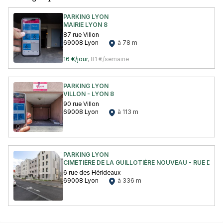
PARKING LYON
MAIRIE LYON 8
87 rue Villon
69008 Lyon
à 78 m
16 €/jour
,
81 €/semaine
PARKING LYON
VILLON - LYON 8
90 rue Villon
69008 Lyon
à 113 m
PARKING LYON
CIMETIÈRE DE LA GUILLOTIÈRE NOUVEAU - RUE DES 
6 rue des Hérideaux
69008 Lyon
à 336 m