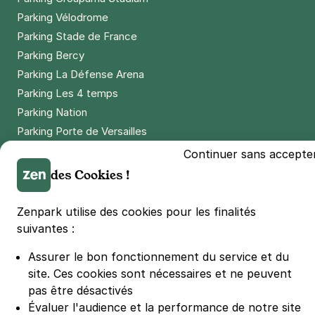
Parking Vélodrome
Parking Stade de France
Parking Bercy
Parking La Défense Arena
Parking Les 4 temps
Parking Nation
Parking Porte de Versailles
Parking Lille Grand Palais
Continuer sans accepte
Parking Euralille
des Cookies !
Parking Casino Barrière Lille
Zenpark utilise des cookies pour les finalités
suivantes :
🌍 Passer de 130 à 110 km/h sur autoroute réduit votre
consommation de 20%
Assurer le bon fonctionnement du service et du
#SeDéplacerMoinsPolluer
site.
Ces cookies sont nécessaires et ne peuvent
© Zenpark 2012 - 2026 - Tous droits réservés - Fabriqué avec soin à
pas être désactivés
Rennes et Paris
Évaluer l'audience et la performance de notre site