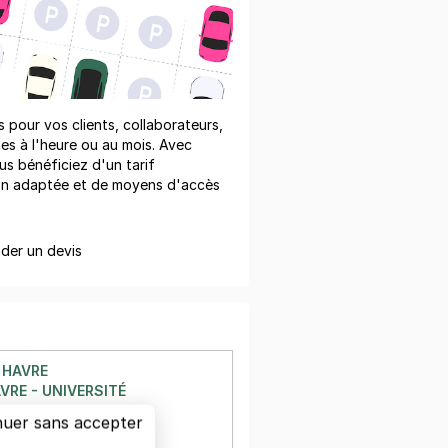
pour vos clients, collaborateurs,
les à l'heure ou au mois. Avec
us bénéficiez d'un tarif
on adaptée et de moyens d'accès
er un devis
 HAVRE
VRE - UNIVERSITÉ
l Dubosc
nuer sans accepter
avre
à 49 m