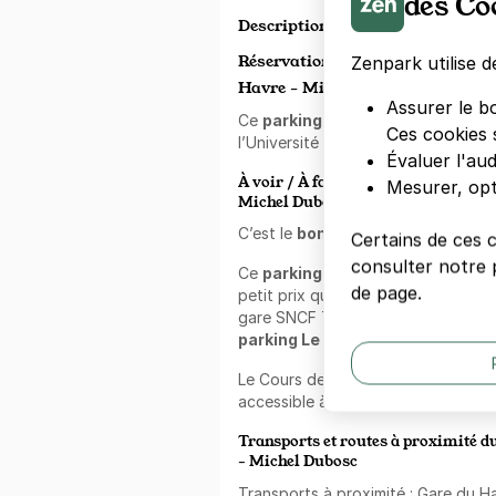
des Co
Description
Réservation et location parking 
Zenpark utilise d
Havre - Michel Dubosc
Assurer le b
Ce
parking
se situe dans la ville d
Ces cookies 
l’Université du Havre Normandie.
Évaluer l'au
À voir / À faire à proximité du par
Mesurer, opt
Michel Dubosc
C’est le
bon plan parking
pour se g
Certains de ces 
consulter notre p
Ce
parking
est également idéal pou
de page.
petit prix quelques jours si vous vo
gare SNCF TGV du Havre qui se sit
parking Le Havre
.
Le Cours de la République et ses 
accessible à moins de 8 minutes à 
Transports et routes à proximité d
- Michel Dubosc
Transports à proximité : Gare du 