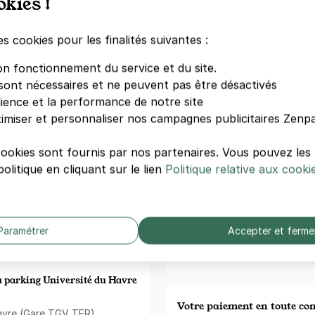
okies !
Le Havre - Université du
es cookies pour les finalités suivantes :
PARKING LE
UNIVERSITÉ
on fonctionnement du service et du site.
30 rue Jean
u
Havre
, à proximité de
sont nécessaires et ne peuvent pas être désactivés
76600 Le H
dience et la performance de notre site
0,50 €/heure
king Université du Havre -
imiser et personnaliser nos campagnes publicitaires Zenpa
arer près de l’Université.
cookies sont fournis par nos partenaires. Vous pouvez le
PARKING LE
24 RUE REN
olitique en cliquant sur le lien
Politique relative aux cooki
r stationner sa voiture à
24 rue René
us déplacez en train via la
76600 Le H
ue à 10 minutes à pied de ce
Paramétrer
Accepter et ferme
nombreuses boutiques est
V
pied.
u parking Université du Havre
Votre paiement en toute co
Havre (Gare TGV TER)