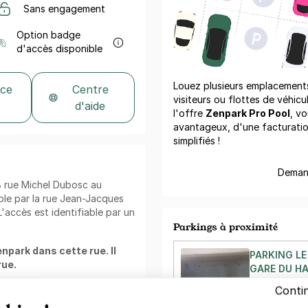
Sans engagement
Option badge
d'accès disponible
Louez plusieurs emplacements 
 ce
Centre
visiteurs ou flottes de véhicu
d'aide
l'offre
Zenpark Pro Pool
, vo
avantageux, d'une facturati
simplifiés !
Demand
18 rue Michel Dubosc au
ble par la rue Jean-Jacques
'accès est identifiable par un
Parkings à proximité
enpark dans cette rue. Il
PARKING LE
rue.
GARE DU HA
4 rue Miche
Conti
76600 Le H