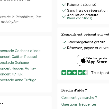
Paiement sécurisé
Sans frais de réservation
Annulation gratuite
ours de la République, Rue
(Sous conditions)
 Labédoyère
Zenpark est présent sur v
Téléchargement gratuit
Réservez, payez et ouvr
pectacle Cochons d'Inde
oncert Gaëtan Roussel
Télécharger dan
l'App Store
pectacle Guihome
oncert Hugues Aufray
Trustpilo
oncert 47TER
pectacle Anne Tuffigo
Besoin d'aide ?
Comment ça marche ?
es
Questions fréquentes