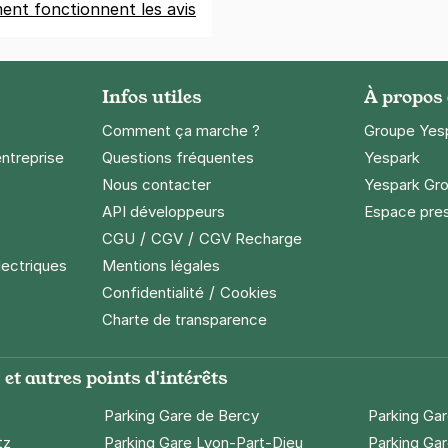
nt fonctionnent les avis
Infos utiles
À propos
Comment ça marche ?
Groupe Yes
entreprise
Questions fréquentes
Yespark
Nous contacter
Yespark Gro
API développeurs
Espace pre
/
/
CGU
CGV
CGV Recharge
lectriques
Mentions légales
/
Confidentialité
Cookies
Charte de transparence
et autres points d'intérêts
Parking Gare de Bercy
Parking Ga
tz
Parking Gare Lyon-Part-Dieu
Parking Gar