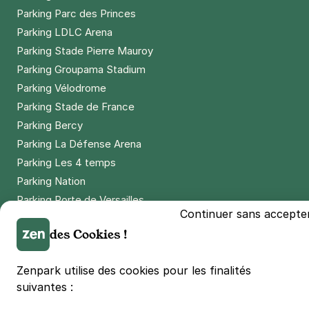
Parking Parc des Princes
Parking LDLC Arena
Parking Stade Pierre Mauroy
Parking Groupama Stadium
Parking Vélodrome
Parking Stade de France
Parking Bercy
Parking La Défense Arena
Parking Les 4 temps
Parking Nation
Parking Porte de Versailles
Continuer sans accepte
Parking Lille Grand Palais
des Cookies !
Parking Euralille
Parking Casino Barrière Lille
Zenpark utilise des cookies pour les finalités
suivantes :
🌍 Passer de 130 à 110 km/h sur autoroute réduit votre