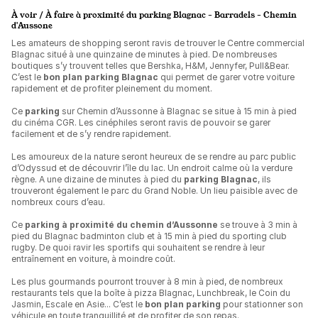
À voir / À faire à proximité du parking Blagnac - Barradels - Chemin
d'Aussone
Les amateurs de shopping seront ravis de trouver le Centre commercial
Blagnac situé à une quinzaine de minutes à pied. De nombreuses
boutiques s’y trouvent telles que Bershka, H&M, Jennyfer, Pull&Bear.
C’est le
bon plan parking Blagnac
qui permet de garer votre voiture
rapidement et de profiter pleinement du moment.
Ce
parking
sur Chemin d’Aussonne à Blagnac se situe à 15 min à pied
du cinéma CGR. Les cinéphiles seront ravis de pouvoir se garer
facilement et de s’y rendre rapidement.
Les amoureux de la nature seront heureux de se rendre au parc public
d’Odyssud et de découvrir l’île du lac. Un endroit calme où la verdure
règne. A une dizaine de minutes à pied du
parking Blagnac
, ils
trouveront également le parc du Grand Noble. Un lieu paisible avec de
nombreux cours d’eau.
Ce
parking à proximité du chemin d’Aussonne
se trouve à 3 min à
pied du Blagnac badminton club et à 15 min à pied du sporting club
rugby. De quoi ravir les sportifs qui souhaitent se rendre à leur
entraînement en voiture, à moindre coût.
Les plus gourmands pourront trouver à 8 min à pied, de nombreux
restaurants tels que la boîte à pizza Blagnac, Lunchbreak, le Coin du
Jasmin, Escale en Asie... C’est le
bon plan parking
pour stationner son
véhicule en toute tranquillité et de profiter de son repas.