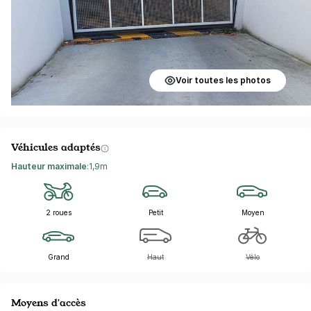
Voir toutes les photos
Véhicules adaptés
Hauteur maximale
:
1,9m
2 roues
Petit
Moyen
Grand
Haut
Vélo
Moyens d'accès