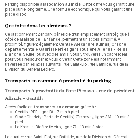
Parking disponible à la
location au mois
. Cette offre vous garantit une
place sur le long terme. Une formule économique qui vous garantit une
place dispo.
Que faire dans les alentours ?
Ce stationnement Zenpark bénéficie d'un emplacement stratégique à
côté de
Maison de l'Enfance
, permettant un accès simplifié. À
proximité, figurent également
Centre Alexandre Dumas, Crèche
départementale Gabriel Péri et gare routière Allende - Reine
Blanche
. Seul(e) ou avec des amis, vous y trouverez un cadre idéal
pour vous ressourcer et vous divertir. Cette zone est notamment
traversée par les axes suivants : rue Saint-Eloi, rue Bathilde, rue de la
Division du Général Leclerc.
Transports en commun à proximité du parking
Transports à proximité du Parc Picasso - rue du président
Allende - Gentilly
Accès facile en
transports en commun
grâce à :
Gentilly (RER, ligne B) – 7 min à pied
Stade Charléty (Porte de Gentilly) (Tramway, ligne 3A) – 10 min à
pied
Le Kremlin-Bicêtre (Métro, ligne 7) – 13 min à pied
Le quartier : rue Saint-Eloi, rue Bathilde, rue de la Division du Général