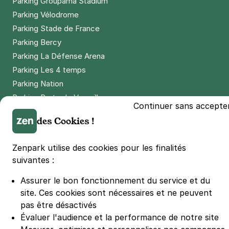
Parking Groupama Stadium
Parking Vélodrome
Parking Stade de France
Parking Bercy
Parking La Défense Arena
Parking Les 4 temps
Parking Nation
Parking Porte de Versailles
Continuer sans accepte
Parking Lille Grand Palais
des Cookies !
Parking Euralille
Parking Casino Barrière Lille
Zenpark utilise des cookies pour les finalités
suivantes :
🌍 Passer de 130 à 110 km/h sur autoroute réduit votre
Assurer le bon fonctionnement du service et du
consommation de 20%
#SeDéplacerMoinsPolluer
site.
Ces cookies sont nécessaires et ne peuvent
pas être désactivés
© Zenpark 2012 - 2026 - Tous droits réservés - Fabriqué avec soin à
Rennes et Paris
Évaluer l'audience et la performance de notre site