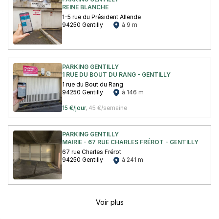
REINE BLANCHE
1-5 rue du Président Allende
94250 Gentilly
à 9 m
PARKING GENTILLY
1 RUE DU BOUT DU RANG - GENTILLY
1 rue du Bout du Rang
94250 Gentilly
à 146 m
15 €/jour
,
45 €/semaine
PARKING GENTILLY
MAIRIE - 67 RUE CHARLES FRÉROT - GENTILLY
67 rue Charles Frérot
94250 Gentilly
à 241 m
Voir plus