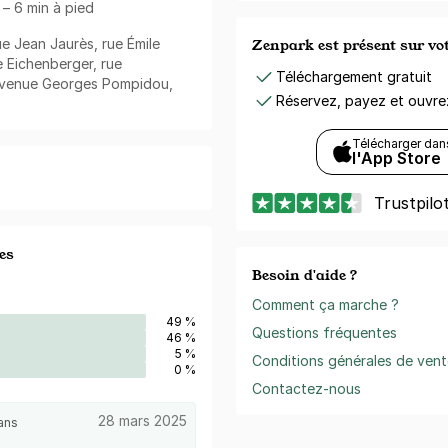
 – 6 min à pied
ue Jean Jaurès, rue Émile
Zenpark est présent sur v
 Eichenberger, rue
Téléchargement gratuit
 avenue Georges Pompidou,
Réservez, payez et ouvr
Télécharger dan
l'App Store
Trustpilo
es
Besoin d'aide ?
Comment ça marche ?
49 %
Questions fréquentes
46 %
5 %
Conditions générales de vent
0 %
Contactez-nous
28 mars 2025
ans