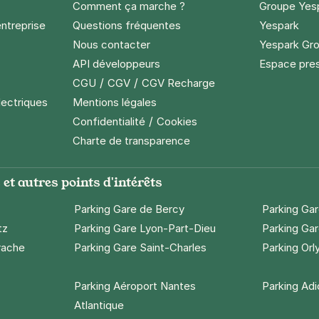
Comment ça marche ?
Groupe Yes
entreprise
Questions fréquentes
Yespark
Nous contacter
Yespark Gro
API développeurs
Espace pre
/
/
CGU
CGV
CGV Recharge
lectriques
Mentions légales
/
Confidentialité
Cookies
Charte de transparence
et autres points d'intérêts
Parking Gare de Bercy
Parking Ga
tz
Parking Gare Lyon-Part-Dieu
Parking Gar
rache
Parking Gare Saint-Charles
Parking Orl
Parking Aéroport Nantes
Parking Ad
Atlantique