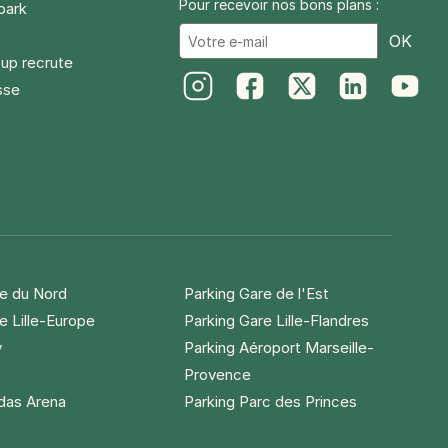
Pour recevoir nos bons plans :
park
Ema
OK
up recrute
sse
Instagram
Facebook
Twitter
LinkedIn
Youtube
re du Nord
Parking Gare de l'Est
e Lille-Europe
Parking Gare Lille-Flandres
y
Parking Aéroport Marseille-
Provence
idas Arena
Parking Parc des Princes