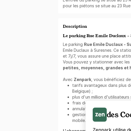
pour les piétons se situe au 23 Rue
Description
Le parking Rue Emile Duclaux -
Le parking
Rue Emile Duclaux - 
Emile Duclaux à Suresnes. Ce stati
et 7j/7, vous assure une place attit
Vous pouvez y stationner avec les
petites, moyennes, grandes et
Avec
Zenpark
, vous bénéficiez de 
tarifs avantageux dans plus de
Belgique) ;
plus d'un million d'utilisateurs 
frais de réservation offerts ;
annulation gratuite ;
des Co
gestion simplifiée de votre rés
mobile.
Zenpark utilise d
L'abonnement au mois Zenpark 