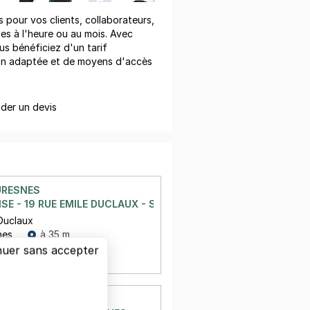
pour vos clients, collaborateurs,
les à l'heure ou au mois. Avec
us bénéficiez d'un tarif
on adaptée et de moyens d'accès
er un devis
URESNES
SE - 19 RUE EMILE DUCLAUX - SURESNES
 Duclaux
nes
à 35 m
nuer sans accepter
€/semaine
URESNES