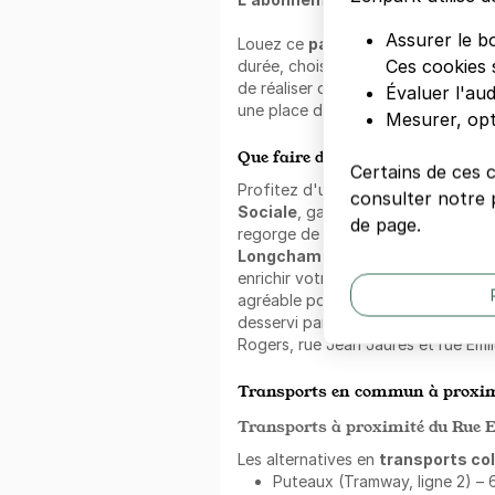
Assurer le b
Louez ce
parking au mois
. Pour 
Ces cookies 
durée, choisissez cette formule. C
de réaliser des économies et de ne
Évaluer l'au
une place disponible dans le quartie
Mesurer, opt
Que faire dans les alentours ?
Certains de ces 
Profitez d'un stationnement Zenp
consulter notre p
Sociale
, garantissant un accès sa
de page.
regorge de sites d'intérêt tels que
Longchamp et Pharmacie de l'Hôt
enrichir votre visite. Ces endroits
agréable pour se relaxer et profite
desservi par plusieurs axes import
Rogers, rue Jean Jaurès et rue Émi
Transports en commun à proxim
Transports à proximité du Rue 
Les alternatives en
transports col
Puteaux (Tramway, ligne 2) – 