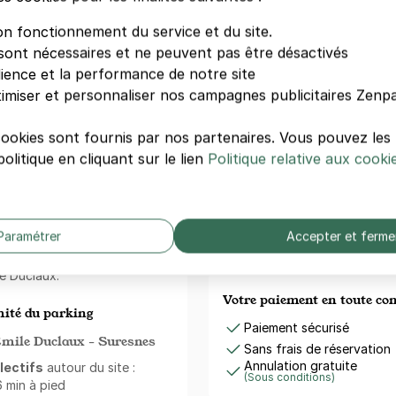
92 RUE ROU
92 rue Rouge
on fonctionnement du service et du site.
un stationnement longue
92150 Sures
sont nécessaires et ne peuvent pas être désactivés
ette formule vous permettra
 plus vous soucier de trouver
dience et la performance de notre site
r !
imiser et personnaliser nos campagnes publicitaires Zenpa
PARKING S
RUE ROUGET
cookies sont fournis par nos partenaires. Vous pouvez le
80 rue Rouge
ark à deux pas de
Sécurité
olitique en cliquant sur le lien
Politique relative aux cooki
92150 Sures
ns encombre. Le quartier
Fontaine Wallace, Le
el de Ville
, parfaits pour
 offrent une atmosphère
V
Paramétrer
Accepter et ferme
r pleinement. Le secteur est
ants, dont Rue des Bas
le Duclaux.
Votre paiement en toute co
ité du parking
Paiement sécurisé
Emile Duclaux - Suresnes
Sans frais de réservation
Annulation gratuite
lectifs
autour du site :
(Sous conditions)
6 min à pied