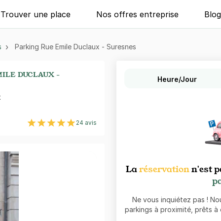
Trouver une place
Nos offres entreprise
Blo
s
Parking Rue Emile Duclaux - Suresnes
ILE DUCLAUX -
Heure/Jour
x
24 avis
La
réservation
n'est p
pa
Ne vous inquiétez pas ! N
parkings à proximité, prêts à