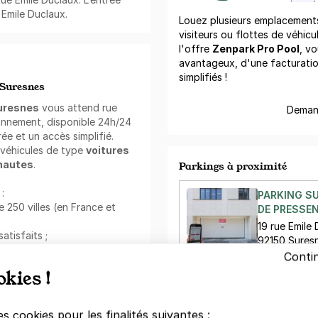
 Emile Duclaux.
Louez plusieurs emplacements 
visiteurs ou flottes de véhicu
l'offre
Zenpark Pro Pool
, vo
avantageux, d'une facturati
simplifiés !
 Suresnes
Suresnes
vous attend rue
Demand
onnement, disponible 24h/24
rée et un accès simplifié.
 véhicules de type
voitures
 hautes
.
Parkings à proximité
:
PARKING S
 250 villes (en France et
DE PRESSEN
19 rue Emile
satisfaits ;
92150 Sures
Conti
15 €/jour
,
51 
okies !
ervation via l'application
PARKING S
es cookies pour les finalités suivantes :
: