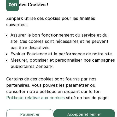
Parking Lille Grand Palais
des Cookies !
Parking Euralille
Parking Casino Barrière Lille
Zenpark utilise des cookies pour les finalités
suivantes :
🌍 Passer de 130 à 110 km/h sur autoroute réduit votre
Assurer le bon fonctionnement du service et du
consommation de 20%
site.
Ces cookies sont nécessaires et ne peuvent
#SeDéplacerMoinsPolluer
pas être désactivés
© Zenpark 2012 - 2026 - Tous droits réservés - Fabriqué avec soin à
Évaluer l'audience et la performance de notre site
Rennes et Paris
Mesurer, optimiser et personnaliser nos campagnes
publicitaires Zenpark.
Certains de ces cookies sont fournis par nos
partenaires. Vous pouvez les paramétrer ou
consulter notre politique en cliquant sur le lien
Politique relative aux cookies
situé en bas de page.
Paramétrer
Accepter et fermer