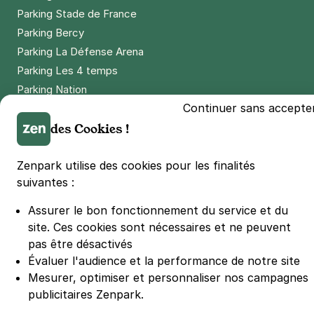
Parking Stade de France
Parking Bercy
Parking La Défense Arena
Parking Les 4 temps
Parking Nation
Continuer sans accepte
Parking Porte de Versailles
des Cookies !
Parking Lille Grand Palais
Parking Euralille
Zenpark utilise des cookies pour les finalités
Parking Casino Barrière Lille
suivantes :
Assurer le bon fonctionnement du service et du
🌍 Passer de 130 à 110 km/h sur autoroute réduit votre
consommation de 20%
site.
Ces cookies sont nécessaires et ne peuvent
#SeDéplacerMoinsPolluer
pas être désactivés
© Zenpark 2012 - 2026 - Tous droits réservés - Fabriqué avec soin à
Évaluer l'audience et la performance de notre site
Rennes et Paris
Mesurer, optimiser et personnaliser nos campagnes
publicitaires Zenpark.