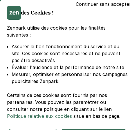
Continuer sans accepte
Parking Lille Grand Palais
des Cookies !
Parking Euralille
Parking Casino Barrière Lille
Zenpark utilise des cookies pour les finalités
suivantes :
🌍 Passer de 130 à 110 km/h sur autoroute réduit votre
consommation de 20%
Assurer le bon fonctionnement du service et du
#SeDéplacerMoinsPolluer
site.
Ces cookies sont nécessaires et ne peuvent
© Zenpark 2012 - 2026 - Tous droits réservés - Fabriqué avec soin à
pas être désactivés
Rennes et Paris
Évaluer l'audience et la performance de notre site
Mesurer, optimiser et personnaliser nos campagnes
publicitaires Zenpark.
Certains de ces cookies sont fournis par nos
partenaires. Vous pouvez les paramétrer ou
consulter notre politique en cliquant sur le lien
Politique relative aux cookies
situé en bas de page.