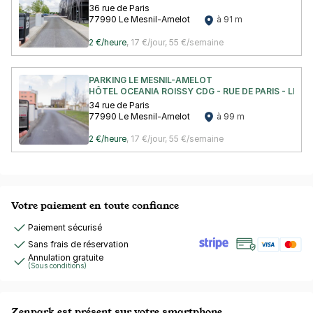
36 rue de Paris
77990 Le Mesnil-Amelot
à 91 m
2 €/heure
,
17 €/jour,
55 €/semaine
PARKING LE MESNIL-AMELOT
HÔTEL OCEANIA ROISSY CDG - RUE DE PARIS - LE M
34 rue de Paris
77990 Le Mesnil-Amelot
à 99 m
2 €/heure
,
17 €/jour,
55 €/semaine
Votre paiement en toute confiance
Paiement sécurisé
Sans frais de réservation
Annulation gratuite
(Sous conditions)
Zenpark est présent sur votre smartphone