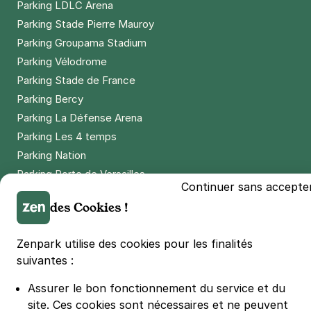
Parking LDLC Arena
Parking Stade Pierre Mauroy
Parking Groupama Stadium
Parking Vélodrome
Parking Stade de France
Parking Bercy
Parking La Défense Arena
Parking Les 4 temps
Parking Nation
Parking Porte de Versailles
Continuer sans accepte
Parking Lille Grand Palais
des Cookies !
Parking Euralille
Parking Casino Barrière Lille
Zenpark utilise des cookies pour les finalités
suivantes :
🌍 Passer de 130 à 110 km/h sur autoroute réduit votre
consommation de 20%
Assurer le bon fonctionnement du service et du
#SeDéplacerMoinsPolluer
site.
Ces cookies sont nécessaires et ne peuvent