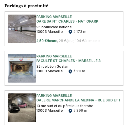
Parkings à proximité
PARKING MARSEILLE
GARE SAINT CHARLES - NATIOPARK
95 boulevard national
13003 Marseille
à 173 m
4,50 €/heure
,
28 €/jour,
104 €/semaine
PARKING MARSEILLE
FACULTÉ ST CHARLES - MARSEILLE 3
32 rue Léon Gozlan
13003 Marseille
à 211 m
PARKING MARSEILLE
GALERIE MARCHANDE LA MEDINA - RUE SUD ET DU P
13 rue sud et du père louis therobe
13003 Marseille
à 399 m