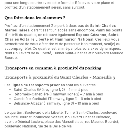
pour une longue durée avec cette formule. Réservez votre place et
profitez d'un stationnement serein, sans surcoût.
Que faire dans les alentours ?
Profitez d'un stationnement Zenpark à deux pas de
Saint-Charles
Marseillaises
, garantissant un accès sans encombre. Parmi les points
d'intérêt du quartier, on retrouve également
Espace Cézanne, Saint-
Charles Voltaire Liberté et Flammarion National
. Ces lieux vous
permettront de vous détendre et de passer un bon moment, seul(e) ou
accompagné(e). Ce quartier est animé par plusieurs axes dynamiques,
dont Boulevard de la Liberté, Tunnel Saint-Charles et boulevard Maurice
Bourdet.
Transports en commun à proximité du parking
Transports à proximité du Saint Charles - Marseille 3
Les
lignes de transports proches
sont les suivantes :
Saint-Charles (Métro, ligne 1, 2) – 4 min à pied
Réformés-Canebière (Tramway, ligne 2) – 7 min à pied
Canebière-Garibaldi (Tramway, ligne 1) – 9 min à pied
Belsunce-Alcazar (Tramway, ligne 3) – 10 min à pied
Le quartier : Boulevard de la Liberté, Tunnel Saint-Charles, boulevard
Maurice Bourdet, boulevard Voltaire, boulevard Charles Nédelec,
avenue Général Leclerc, place des Marseillaises, rue Maurice Bourdet,
boulevard National, rue de la Belle de Mai.