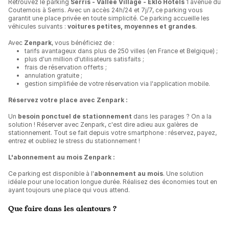
Retrouvez le parking
Serris - Vallée Village - Eklo Hotels
1 avenue du
Couternois à Serris. Avec un accès 24h/24 et 7j/7, ce parking vous
garantit une place privée en toute simplicité. Ce parking accueille les
véhicules suivants :
voitures petites, moyennes et grandes
.
Avec
Zenpark
, vous bénéficiez de :
tarifs avantageux dans plus de 250 villes (en France et Belgique) ;
plus d'un million d'utilisateurs satisfaits ;
frais de réservation offerts ;
annulation gratuite ;
gestion simplifiée de votre réservation via l'application mobile.
Réservez votre place avec Zenpark :
Un
besoin ponctuel de stationnement
dans les parages ? On a la
solution ! Réserver avec Zenpark, c'est dire adieu aux galères de
stationnement. Tout se fait depuis votre smartphone : réservez, payez,
entrez et oubliez le stress du stationnement !
L'abonnement au mois Zenpark :
Ce parking est disponible à l'
abonnement au mois
. Une solution
idéale pour une location longue durée. Réalisez des économies tout en
ayant toujours une place qui vous attend.
Que faire dans les alentours ?