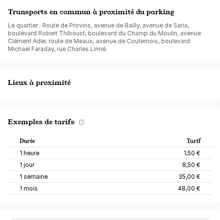
Transports en commun à proximité du parking
Le quartier : Route de Provins, avenue de Bailly, avenue de Saria,
boulevard Robert Thiboust, boulevard du Champ du Moulin, avenue
Clément Ader, route de Meaux, avenue de Couternois, boulevard
Michael Faraday, rue Charles Linné.
Lieux à proximité
Exemples de tarifs
Durée
Tarif
1 heure
1,50 €
1 jour
8,50 €
1 semaine
35,00 €
1 mois
48,00 €