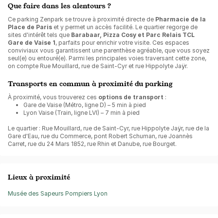
Que faire dans les alentours ?
Ce parking Zenpark se trouve à proximité directe de
Pharmacie de la
Place de Paris
et y permet un accès facilité. Le quartier regorge de
sites d'intérêt tels que
Barabaar, Pizza Cosy et Parc Relais TCL
Gare de Vaise 1
, parfaits pour enrichir votre visite. Ces espaces
conviviaux vous garantissent une parenthèse agréable, que vous soyez
seul(e) ou entouré(e). Parmi les principales voies traversant cette zone,
on compte Rue Mouillard, rue de Saint-Cyr et rue Hippolyte Jaÿr.
Transports en commun à proximité du parking
À proximité, vous trouverez ces
options de transport
:
Gare de Vaise (Métro, ligne D) – 5 min à pied
Lyon Vaise (Train, ligne LVI) – 7 min à pied
Le quartier : Rue Mouillard, rue de Saint-Cyr, rue Hippolyte Jaÿr, rue de la
Gare d'Eau, rue du Commerce, pont Robert Schuman, rue Joannès
Carret, rue du 24 Mars 1852, rue Rhin et Danube, rue Bourget.
Lieux à proximité
Musée des Sapeurs Pompiers Lyon