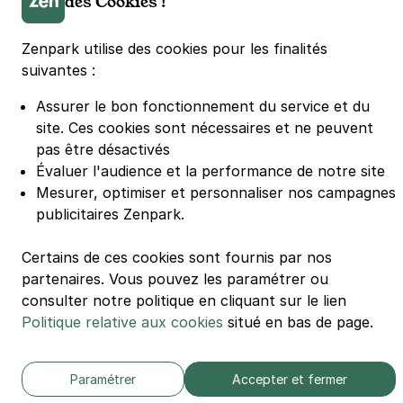
des Cookies !
Parking Euralille
Parking Casino Barrière Lille
Zenpark utilise des cookies pour les finalités
suivantes :
🌍 Passer de 130 à 110 km/h sur autoroute réduit votre
consommation de 20%
Assurer le bon fonctionnement du service et du
#SeDéplacerMoinsPolluer
site.
Ces cookies sont nécessaires et ne peuvent
© Zenpark 2012 - 2026 - Tous droits réservés - Fabriqué avec soin à
pas être désactivés
Rennes et Paris
Évaluer l'audience et la performance de notre site
Mesurer, optimiser et personnaliser nos campagnes
publicitaires Zenpark.
Certains de ces cookies sont fournis par nos
partenaires. Vous pouvez les paramétrer ou
consulter notre politique en cliquant sur le lien
Politique relative aux cookies
situé en bas de page.
Paramétrer
Accepter et fermer