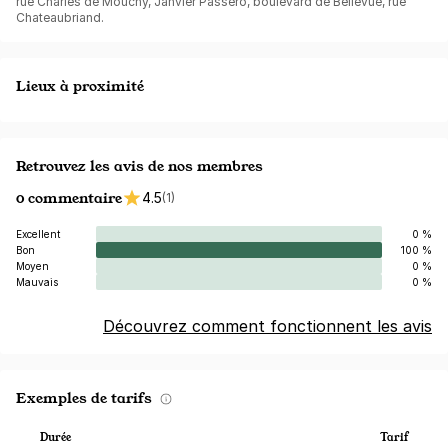
rue Charles de Mouchy, Janvier Passero, boulevard de Bellevue, rue
Chateaubriand.
Lieux à proximité
Retrouvez les avis de nos membres
0 commentaire
4.5
(1)
Excellent
0 %
Bon
100 %
Moyen
0 %
Mauvais
0 %
Découvrez comment fonctionnent les avis
Exemples de tarifs
Durée
Tarif