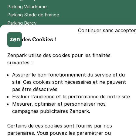
Parking Vélodrome
Parking Stade de France
Parking Bercy
Continuer sans accepter
Parking La Défense Arena
des Cookies !
Parking Les 4 temps
Parking Nation
Zenpark utilise des cookies pour les finalités
Parking Porte de Versailles
suivantes :
Parking Lille Grand Palais
Parking Euralille
Assurer le bon fonctionnement du service et du
Parking Casino Barrière Lille
site.
Ces cookies sont nécessaires et ne peuvent
pas être désactivés
Évaluer l'audience et la performance de notre site
🌍 Passer de 130 à 110 km/h sur autoroute réduit votre
Mesurer, optimiser et personnaliser nos
consommation de 20%
#SeDéplacerMoinsPolluer
campagnes publicitaires Zenpark.
© Zenpark 2012 - 2026 - Tous droits réservés - Fabriqué avec soin à
Rennes et Paris
Certains de ces cookies sont fournis par nos
partenaires. Vous pouvez les paramétrer ou