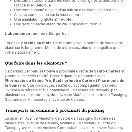
Des tarifs attractifs dans les centres-villes, gares et aéroports en
France et en Belgique ;
Une communauté de plus d'un million d'utilisateurs satisfaits ;
Aucune commission sur la réservation ;
Une annulation gratuite et flexible ;
Une gestion facile et rapide via l'application mobile.
L'abonnement au mois Zenpark :
Louez ce
parking au mois
. Cette formule vous permet de louer votre
place sur le long terme. Moins de dépenses, plus de tranquillité pour
votre stationnement.
Que faire dans les alentours ?
Ce parking Zenpark se trouve à proximité directe de
Saint-Charles
et
y permet un accès facilité. Dans le quartier, découvrez aussi
Pharmacie du Grand Pré, École primaire Curie et Pharmacie de
la Sumerie
. Que vous soyez seul(e) ou accompagné(e), ces lieux
invitent à la détente et à la convivialité. Le secteur est desservi par
plusieurs axes importants, dont Avenue Maréchal de Lattre de Tassigny,
Giratoire des Mimosistes et avenue de Cannes.
Transports en commun à proximité du parking
Le quartier : Avenue Maréchal de Lattre de Tassigny, Giratoire des
Mimosistes, avenue de Cannes, avenue du Maréchal De Lattre de
Tassigny, avenue des Anciens Combattants, avenue Janvier Passero,