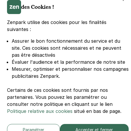
Parking Porte de Versailles
des Cookies !
Parking Lille Grand Palais
Parking Euralille
Zenpark utilise des cookies pour les finalités
Parking Casino Barrière Lille
suivantes :
Assurer le bon fonctionnement du service et du
🌍 Passer de 130 à 110 km/h sur autoroute réduit votre
site.
Ces cookies sont nécessaires et ne peuvent
consommation de 20%
pas être désactivés
#SeDéplacerMoinsPolluer
Évaluer l'audience et la performance de notre site
© Zenpark 2012 - 2026 - Tous droits réservés - Fabriqué avec soin à
Mesurer, optimiser et personnaliser nos campagnes
Rennes et Paris
publicitaires Zenpark.
Certains de ces cookies sont fournis par nos
partenaires. Vous pouvez les paramétrer ou
consulter notre politique en cliquant sur le lien
Politique relative aux cookies
situé en bas de page.
Paramétrer
Accepter et fermer