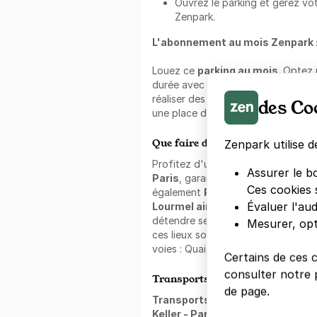
Ouvrez le parking et gérez votr
Zenpark.
L'abonnement au mois Zenpark 
Louez ce
parking au mois
. Optez 
durée avec cette formule. Cette f
réaliser des économies et de ne pl
des Co
une place disponible dans le quartie
Que faire dans les alentours ?
Zenpark utilise d
Profitez d'un stationnement Zenp
Assurer le b
Paris
, garantissant un accès sans 
Ces cookies 
également
Pharmacie Charles Mic
Évaluer l'au
Lourmel ainsi que Le Théatre
. Q
détendre seul ou partager un bon 
Mesurer, opt
ces lieux sont idéaux. Le quartier e
voies : Quai André Citroën, rue de 
Certains de ces 
consulter notre p
Transports en commun à proxim
de page.
Transports à proximité du Keller 
Keller - Paris 15