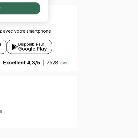
r
otre smartphone
ez avec votre smartphone
s
Disponible sur
Google Play
t
Excellent 4,3/5
|
7528
avis
e