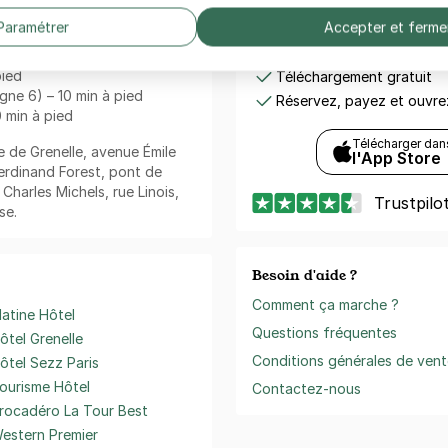
Paramétrer
Accepter et ferme
x pas :
Zenpark est présent sur v
0) – 4 min à pied
pied
Téléchargement gratuit
igne 6) – 10 min à pied
Réservez, payez et ouvr
0 min à pied
Télécharger dan
ue de Grenelle, avenue Émile
l'App Store
Ferdinand Forest, pont de
Charles Michels, rue Linois,
Trustpilo
se.
Besoin d'aide ?
Comment ça marche ?
latine Hôtel
Questions fréquentes
ôtel Grenelle
Conditions générales de vent
ôtel Sezz Paris
ourisme Hôtel
Contactez-nous
rocadéro La Tour Best
estern Premier