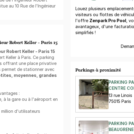
situe au 10 Rue de l'Ingénieur
Louez plusieurs emplacements 
visiteurs ou flottes de véhicu
l'offre
Zenpark Pro Pool
, vo
avantageux, d'une facturati
simplifiés !
ieur Robert Keller - Paris 15
Demand
eur Robert Keller - Paris 15
t Keller à Paris. Ce parking
 offrant une place privative
ous permet de stationner avec
Parkings à proximité
etites, moyennes, grandes
PARKING PA
CENTRE COM
vantages :
13 rue Linois
e, à la gare ou à l'aéroport en
75015 Paris
llion d'utilisateurs
PARKING PA
BEAUGRENEL