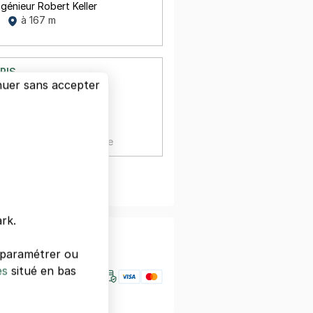
ngénieur Robert Keller
à 167 m
RIS
nuer sans accepter
 CHARLES MICHELS
au
à 192 m
,
32 €/jour,
88 €/semaine
oir plus
rk.
nfiance
s paramétrer ou
es
situé en bas