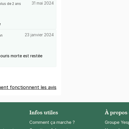
31 mai 2024
lus de 2 ans
e
23 janvier 2024
an
ouris morte est restée
nt fonctionnent les avis
Infos utiles
À propos
Comment ça marche ?
Groupe Yes