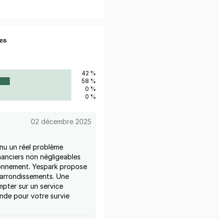
es
42 %
58 %
0 %
0 %
02 décembre 2025
enu un réel problème
nanciers non négligeables
ionnement. Yespark propose
 arrondissements. Une
pter sur un service
ande pour votre survie