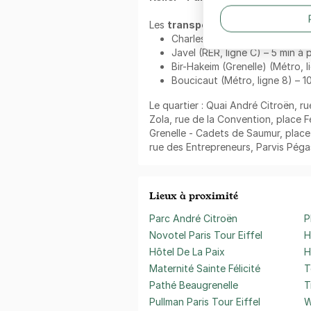
Les
transports en commun
à deu
Charles Michels (Métro, ligne 1
Javel (RER, ligne C) – 5 min à 
Bir-Hakeim (Grenelle) (Métro, l
Boucicaut (Métro, ligne 8) – 1
Le quartier : Quai André Citroën, r
Zola, rue de la Convention, place 
Grenelle - Cadets de Saumur, place 
rue des Entrepreneurs, Parvis Péga
Lieux à proximité
Parc André Citroën
P
Novotel Paris Tour Eiffel
H
Hôtel De La Paix
H
Maternité Sainte Félicité
T
Pathé Beaugrenelle
T
Pullman Paris Tour Eiffel
W