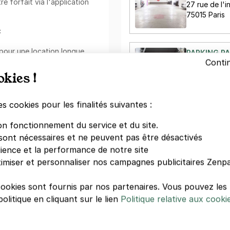
e forfait via l'application
27 rue de l'i
75015 Paris
:
pour une location longue
PARKING PA
ormule vous permettra de
Conti
GRENELLE -
us vous soucier de trouver
okies !
59 rue Emeri
r !
75015 Paris
es cookies pour les finalités suivantes :
3,50 €/heure
ark à deux pas de
Tapovan
on fonctionnement du service et du site.
encombre. Le quartier abrite
V
sont nécessaires et ne peuvent pas être désactivés
hels, Paris Beaugrenelle /
dience et la performance de notre site
ue vous souhaitiez vous
moment à deux ou entre amis,
imiser et personnaliser nos campagnes publicitaires Zenpa
st aussi traversé par plusieurs
Votre paiement en toute co
Grenelle et avenue Émile Zola.
cookies sont fournis par nos partenaires. Vous pouvez le
Paiement sécurisé
olitique en cliquant sur le lien
Politique relative aux cooki
ité du parking
Sans frais de réservation
Annulation gratuite
- rue de l'Ingénieur Robert
(Sous conditions)