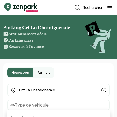
Rechercher
Parking Crf La Chataigneraie
Stationnement dédié
Parking privé
Réservez à l'avance
Heure/Jour
Au mois
Où cherchez-vous un parking ?
Type de véhicule