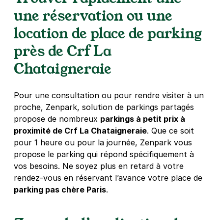
4,6
(7 avis)
une réservation ou une
47 €
/jour
,
149 €/semaine
(tarifs dégressifs)
location de place de parking
Réserver
près de Crf La
+ Abonnements disponibles
Chataigneraie
Paris - Parc André Citroën - rue St
Pour une consultation ou pour rendre visiter à un
Charles
proche, Zenpark, solution de parkings partagés
209 rue Saint Charles
propose de nombreux
parkings à petit prix à
75015
Paris
proximité de Crf La Chataigneraie
4,5
(4 avis)
. Que ce soit
pour 1 heure ou pour la journée, Zenpark vous
3,50 €
/heure
,
32 €/jour,
95 €/semaine
(tarifs dégressifs)
propose le parking qui répond spécifiquement à
Réserver
vos besoins. Ne soyez plus en retard à votre
+ Abonnements disponibles
rendez-vous en réservant l’avance votre place de
parking pas chère Paris
.
Paris - Grenelle - Charles Michels