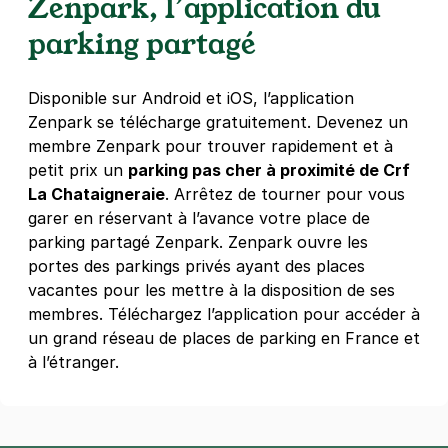
Zenpark, l’application du
59 rue Emeriau
75015
Paris
parking partagé
4,4
(421 avis)
3,50 €
/heure
,
32 €/jour,
88 €/semaine
(tarifs dégressifs)
Disponible sur Android et iOS, l’application
Réserver
Zenpark se télécharge gratuitement. Devenez un
+ Abonnements disponibles
membre Zenpark pour trouver rapidement et à
petit prix un
parking pas cher à proximité de Crf
La Chataigneraie
. Arrêtez de tourner pour vous
Paris - Grenelle - Javel-André
garer en réservant à l’avance votre place de
Citroën
parking partagé Zenpark. Zenpark ouvre les
70 rue Saint Charles
portes des parkings privés ayant des places
75015
Paris
vacantes pour les mettre à la disposition de ses
4,3
(196 avis)
membres. Téléchargez l’application pour accéder à
3,50 €
/heure
,
32 €/jour,
88 €/semaine
(tarifs dégressifs)
un grand réseau de places de parking en France et
à l’étranger.
Réserver
+ Abonnements disponibles