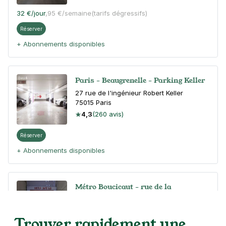
32 €
/jour
,
95 €/semaine
(tarifs dégressifs)
Réserver
+ Abonnements disponibles
Paris - Beaugrenelle - Parking Keller
27 rue de l'ingénieur Robert Keller
75015
Paris
4,3
(260 avis)
Réserver
+ Abonnements disponibles
Métro Boucicaut - rue de la
Convention - Paris 15
98 rue de la Convention
Trouver rapidement une
75015
Paris