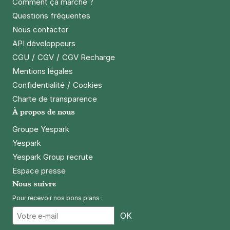
Comment ça marche ?
Questions fréquentes
Paris - Balard - Hôpital Georges
Nous contacter
Pompidou
API développeurs
71 rue Leblanc
/
/
CGU
CGV
CGV Recharge
75015
Paris
Mentions légales
4,2
(109 avis)
/
Confidentialité
Cookies
3,50 €
/heure
,
32 €/jour,
95 €/semaine
(tarifs dégressifs)
Charte de transparence
Réserver
À propos de nous
+ Abonnements disponibles
Groupe Yespark
Yespark
Yespark Group recrute
Paris - Porte de Versailles - Paris
Expo
Espace presse
Nous suivre
43 bis rue Desnouettes
75015
Paris
Pour recevoir nos bons plans :
4,4
(599 avis)
Email
OK
4,50 €
/heure
,
41 €/jour,
135 €/semaine
(tarifs dégressifs)