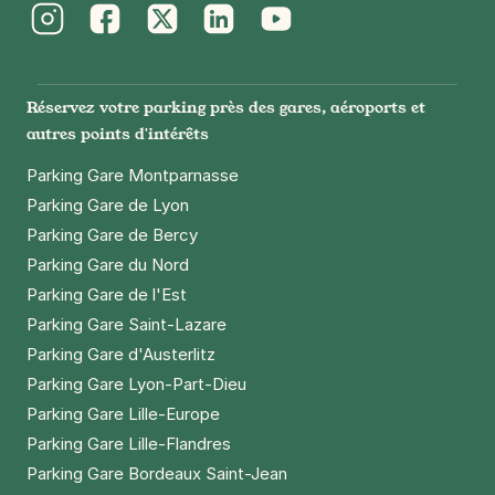
Réserver
Instagram
Facebook
Twitter
LinkedIn
Youtube
Paris - Grenelle - Tour Eiffel
Réservez votre parking près des gares, aéroports et
20 rue George Bernard Shaw
autres points d'intérêts
75015
Paris
4,7
(406 avis)
Parking Gare Montparnasse
Parking Gare de Lyon
5 €
/heure
,
40 €/jour,
128 €/semaine
(tarifs dégressifs)
Parking Gare de Bercy
Réserver
Parking Gare du Nord
+ Abonnements disponibles
Parking Gare de l'Est
Parking Gare Saint-Lazare
Parking Gare d'Austerlitz
Paris - La Motte-Picquet Grenelle -
Citadines
Parking Gare Lyon-Part-Dieu
132 boulevard de Grenelle
Parking Gare Lille-Europe
75015
Paris
Parking Gare Lille-Flandres
4,6
(1565 avis)
Parking Gare Bordeaux Saint-Jean
5 €
/heure
,
40 €/jour,
127 €/semaine
(tarifs dégressifs)