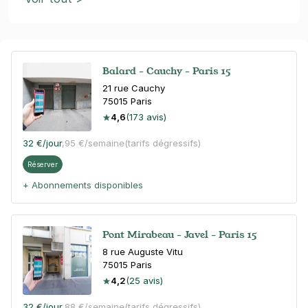
Balard - Cauchy - Paris 15
21 rue Cauchy
75015
Paris
4,6
(173 avis)
32 €
/jour
,
95 €/semaine
(tarifs dégressifs)
Réserver
+ Abonnements disponibles
Pont Mirabeau - Javel - Paris 15
8 rue Auguste Vitu
75015
Paris
4,2
(25 avis)
32 €
/jour
,
88 €/semaine
(tarifs dégressifs)