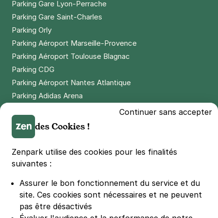
Parking Gare Lyon-Perrache
Réserver
Parking Gare Saint-Charles
+ Abonnements disponibles
Parking Orly
Parking Aéroport Marseille-Provence
Parking Aéroport Toulouse Blagnac
Paris - Mairie du 15e – Lecourbe -
Parking CDG
SAEMES
Parking Aéroport Nantes Atlantique
143 rue Lecourbe
75015
Paris
Parking Adidas Arena
4,6
(138 avis)
Parking Parc des Princes
Continuer sans accepter
5,08 €
/heure
,
45,68 €/jour,
137,16 €/semaine
Parking LDLC Arena
des Cookies !
(tarifs dégressifs)
Parking Stade Pierre Mauroy
Réserver
Parking Groupama Stadium
Zenpark utilise des cookies pour les finalités
Parking Vélodrome
suivantes :
Parking Stade de France
Assurer le bon fonctionnement du service et du
Parking Bercy
site.
Ces cookies sont nécessaires et ne peuvent
Parking La Défense Arena
pas être désactivés
Parking Les 4 temps