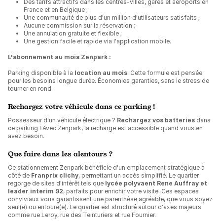
Des tarifs attractifs dans les centres-villes, gares et aéroports en
France et en Belgique ;
Une communauté de plus d'un million d'utilisateurs satisfaits ;
Aucune commission sur la réservation ;
Une annulation gratuite et flexible ;
Une gestion facile et rapide via l'application mobile.
L'abonnement au mois Zenpark :
Parking disponible à la
location au mois
. Cette formule est pensée
pour les besoins longue durée. Économies garanties, sans le stress de
tourner en rond.
Rechargez votre véhicule dans ce parking !
Possesseur d'un véhicule électrique ?
Rechargez vos batteries
dans
ce parking ! Avec Zenpark, la recharge est accessible quand vous en
avez besoin.
Que faire dans les alentours ?
Ce stationnement Zenpark bénéficie d'un emplacement stratégique à
côté de
Franprix clichy
, permettant un accès simplifié. Le quartier
regorge de sites d'intérêt tels que
lycée polyvaent Rene Auffray et
leader interim 92
, parfaits pour enrichir votre visite. Ces espaces
conviviaux vous garantissent une parenthèse agréable, que vous soyez
seul(e) ou entouré(e). Le quartier est structuré autour d'axes majeurs
comme rue Leroy, rue des Teinturiers et rue Fournier.