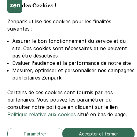
des Cookies !
Parking Euralille
Parking Casino Barrière Lille
Zenpark utilise des cookies pour les finalités
suivantes :
🌍 Passer de 130 à 110 km/h sur autoroute réduit votre
consommation de 20%
Assurer le bon fonctionnement du service et du
#SeDéplacerMoinsPolluer
site.
Ces cookies sont nécessaires et ne peuvent
© Zenpark 2012 - 2026 - Tous droits réservés - Fabriqué avec soin à
pas être désactivés
Rennes et Paris
Évaluer l'audience et la performance de notre site
Mesurer, optimiser et personnaliser nos campagnes
publicitaires Zenpark.
Certains de ces cookies sont fournis par nos
partenaires. Vous pouvez les paramétrer ou
consulter notre politique en cliquant sur le lien
Politique relative aux cookies
situé en bas de page.
Paramétrer
Accepter et fermer