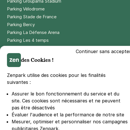
Parking Groupama Stadium
Parking Vélodrome
Parking Stade de France
Parking Bercy
Parking La Défense Arena
Parking Les 4 temps
Parking Nation
Continuer sans accepte
Parking Porte de Versailles
des Cookies !
Parking Lille Grand Palais
Parking Euralille
Zenpark utilise des cookies pour les finalités
Parking Casino Barrière Lille
suivantes :
Assurer le bon fonctionnement du service et du
🌍 Passer de 130 à 110 km/h sur autoroute réduit votre
site.
Ces cookies sont nécessaires et ne peuvent
consommation de 20%
pas être désactivés
#SeDéplacerMoinsPolluer
Évaluer l'audience et la performance de notre site
© Zenpark 2012 - 2026 - Tous droits réservés - Fabriqué avec soin à
Mesurer, optimiser et personnaliser nos campagnes
Rennes et Paris
publicitaires Zenpark.