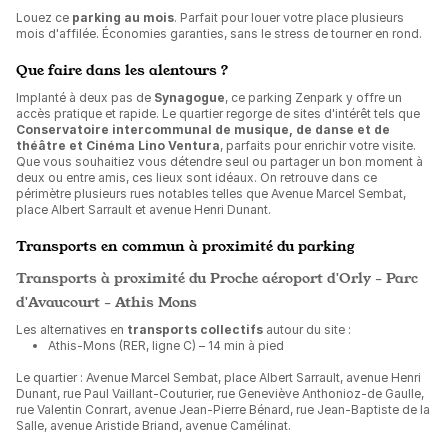
Louez ce
parking au mois
. Parfait pour louer votre place plusieurs
mois d'affilée. Économies garanties, sans le stress de tourner en rond.
Que faire dans les alentours ?
Implanté à deux pas de
Synagogue
, ce parking Zenpark y offre un
accès pratique et rapide. Le quartier regorge de sites d'intérêt tels que
Conservatoire intercommunal de musique, de danse et de
théâtre et Cinéma Lino Ventura
, parfaits pour enrichir votre visite.
Que vous souhaitiez vous détendre seul ou partager un bon moment à
deux ou entre amis, ces lieux sont idéaux. On retrouve dans ce
périmètre plusieurs rues notables telles que Avenue Marcel Sembat,
place Albert Sarrault et avenue Henri Dunant.
Transports en commun à proximité du parking
Transports à proximité du Proche aéroport d'Orly - Parc
d'Avaucourt - Athis Mons
Les alternatives en
transports collectifs
autour du site :
Athis-Mons (RER, ligne C) – 14 min à pied
Le quartier : Avenue Marcel Sembat, place Albert Sarrault, avenue Henri
Dunant, rue Paul Vaillant-Couturier, rue Geneviève Anthonioz-de Gaulle,
rue Valentin Conrart, avenue Jean-Pierre Bénard, rue Jean-Baptiste de la
Salle, avenue Aristide Briand, avenue Camélinat.