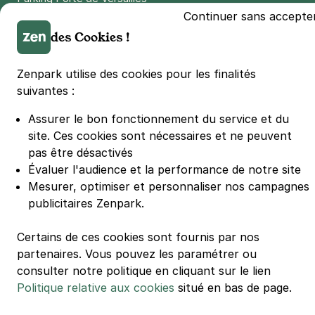
Continuer sans accepte
Parking Lille Grand Palais
des Cookies !
Parking Euralille
Parking Casino Barrière Lille
Zenpark utilise des cookies pour les finalités
suivantes :
🌍 Passer de 130 à 110 km/h sur autoroute réduit votre
consommation de 20%
Assurer le bon fonctionnement du service et du
#SeDéplacerMoinsPolluer
site.
Ces cookies sont nécessaires et ne peuvent
© Zenpark 2012 - 2026 - Tous droits réservés - Fabriqué avec soin à
pas être désactivés
Rennes et Paris
Évaluer l'audience et la performance de notre site
Mesurer, optimiser et personnaliser nos campagnes
publicitaires Zenpark.
Certains de ces cookies sont fournis par nos
partenaires. Vous pouvez les paramétrer ou
consulter notre politique en cliquant sur le lien
Politique relative aux cookies
situé en bas de page.