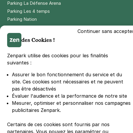
Parking La Défense Arena
Parking Les 4 temps
Parking Nation
Parking Porte de Versailles
Continuer sans accepte
Parking Lille Grand Palais
des Cookies !
Parking Euralille
Parking Casino Barrière Lille
Zenpark utilise des cookies pour les finalités
suivantes :
🌍 Passer de 130 à 110 km/h sur autoroute réduit votre
Assurer le bon fonctionnement du service et du
consommation de 20%
#SeDéplacerMoinsPolluer
site.
Ces cookies sont nécessaires et ne peuvent
pas être désactivés
© Zenpark 2012 - 2026 - Tous droits réservés - Fabriqué avec soin à
Rennes et Paris
Évaluer l'audience et la performance de notre site
Mesurer, optimiser et personnaliser nos campagnes
publicitaires Zenpark.
Certains de ces cookies sont fournis par nos
partenaires. Vous pouvez les paramétrer ou