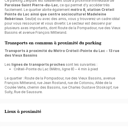
Ce parking Zenpark est idéalement situé à proximité immédiate de
Paroisse Saint Pierre-du-Lac
, ce qui permet d'y accéder très
facilement. Le quartier abrite également
métro 8, station Créteil
Pointe du Lac ainsi que centre socioculturel Madeleine
Rebérioux
. Seul(e) ou avec des amis, vous y trouverez un cadre idéal
pour vous ressourcer et vous divertir. Le secteur est desservi par
plusieurs axes importants, dont Route de la Pompadour, rue des Vieux
Bassins et avenue François Mitterand.
Transports en commun à proximité du parking
Transports à proximité du Métro Créteil-Pointe du Lac - 13 rue
des Vieux Bassins
Les
lignes de transports proches
sont les suivantes :
Créteil-Pointe du Lac (Métro, ligne 8) – 4 min à pied
Le quartier : Route de la Pompadour, rue des Vieux Bassins, avenue
François Mitterand, rue Jean Rostand, rue de Cotonou, Allée de la
Coulée Verte, chemin des Bassins, rue Charles Gustave Stoskopf, rue
Sully, Rue de Saussure.
Lieux à proximité