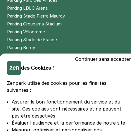
Parking Parc des Princes
Parking LDLC Arena
Parking Stade Pierre Mauroy
Parking Groupama Stadium
Parking Vélodrome
Parking Stade de France
Parking Bercy
Parking La Défense Arena
Continuer sans accepter
Parking Les 4 temps
des Cookies !
Parking Nation
Parking Porte de Versailles
Zenpark utilise des cookies pour les finalités
Parking Lille Grand Palais
suivantes :
Parking Euralille
Assurer le bon fonctionnement du service et du
Parking Casino Barrière Lille
site.
Ces cookies sont nécessaires et ne peuvent
pas être désactivés
🌍 Passer de 130 à 110 km/h sur autoroute réduit votre
Évaluer l'audience et la performance de notre site
consommation de 20%
Mesurer, optimiser et personnaliser nos