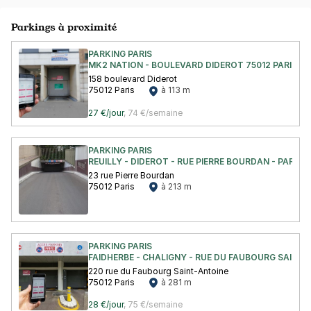
Parkings à proximité
PARKING PARIS
MK2 NATION - BOULEVARD DIDEROT 75012 PARIS 12
158 boulevard Diderot
75012 Paris
à 113 m
27 €/jour
,
74 €/semaine
PARKING PARIS
REUILLY - DIDEROT - RUE PIERRE BOURDAN - PARIS 1
23 rue Pierre Bourdan
75012 Paris
à 213 m
PARKING PARIS
FAIDHERBE - CHALIGNY - RUE DU FAUBOURG SAINT A
220 rue du Faubourg Saint-Antoine
75012 Paris
à 281 m
28 €/jour
,
75 €/semaine