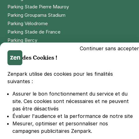
Parking Stade Pierre Mauroy
Parking Groupama Stadium
Parking Vélodrome
Parking Stade de France
Parking Bercy
Continuer sans accepter
Parking La Défense Arena
des Cookies !
Parking Les 4 temps
Parking Nation
Zenpark utilise des cookies pour les finalités
Parking Porte de Versailles
suivantes :
Parking Lille Grand Palais
Parking Euralille
Assurer le bon fonctionnement du service et du
Parking Casino Barrière Lille
site.
Ces cookies sont nécessaires et ne peuvent
pas être désactivés
Évaluer l'audience et la performance de notre site
🌍 Passer de 130 à 110 km/h sur autoroute réduit votre
Mesurer, optimiser et personnaliser nos
consommation de 20%
#SeDéplacerMoinsPolluer
campagnes publicitaires Zenpark.
© Zenpark 2012 - 2026 - Tous droits réservés - Fabriqué avec soin à