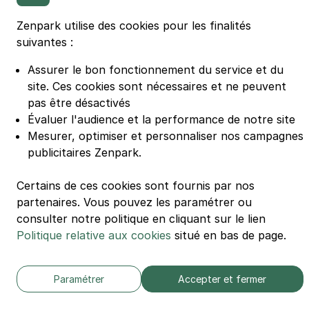
Parking Euralille
Parking Casino Barrière Lille
Zenpark utilise des cookies pour les finalités
suivantes :
🌍 Passer de 130 à 110 km/h sur autoroute réduit votre
Assurer le bon fonctionnement du service et du
consommation de 20%
site.
Ces cookies sont nécessaires et ne peuvent
#SeDéplacerMoinsPolluer
pas être désactivés
© Zenpark 2012 - 2026 - Tous droits réservés - Fabriqué avec soin à
Évaluer l'audience et la performance de notre site
Rennes et Paris
Mesurer, optimiser et personnaliser nos campagnes
publicitaires Zenpark.
Certains de ces cookies sont fournis par nos
partenaires. Vous pouvez les paramétrer ou
consulter notre politique en cliquant sur le lien
Politique relative aux cookies
situé en bas de page.
Paramétrer
Accepter et fermer