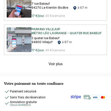
7 rue Babeuf
94270 Le Kremlin-Bicêtre
à 67 m
17 €/jour
,
49 €/semaine
PARKING VILLEJUIF
MÉTRO LÉO LAGRANGE - QUATER RUE BABEUF
2 quater rue Babeuf
94800 Villejuif
à 87 m
17 €/jour
,
49 €/semaine
Voir plus
Votre paiement en toute confiance
Paiement sécurisé
Sans frais de réservation
Annulation gratuite
(Sous conditions)