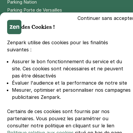
Parking Nation
Parking Porte de Versailles
Continuer sans accepte
Parking Lille Grand Palais
des Cookies !
Parking Euralille
Parking Casino Barrière Lille
Zenpark utilise des cookies pour les finalités
suivantes :
🌍 Passer de 130 à 110 km/h sur autoroute réduit votre
consommation de 20%
Assurer le bon fonctionnement du service et du
#SeDéplacerMoinsPolluer
site.
Ces cookies sont nécessaires et ne peuvent
© Zenpark 2012 - 2026 - Tous droits réservés - Fabriqué avec soin à
pas être désactivés
Rennes et Paris
Évaluer l'audience et la performance de notre site
Mesurer, optimiser et personnaliser nos campagnes
publicitaires Zenpark.
Certains de ces cookies sont fournis par nos
partenaires. Vous pouvez les paramétrer ou
consulter notre politique en cliquant sur le lien
Politique relative aux cookies
situé en bas de page.