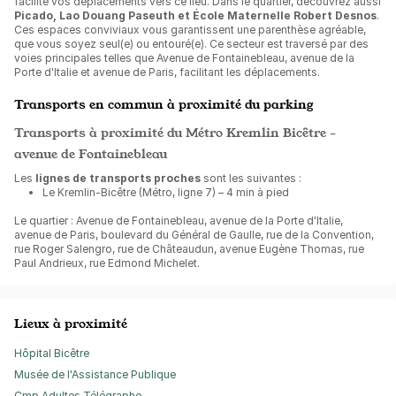
facilite vos déplacements vers ce lieu. Dans le quartier, découvrez aussi
Picado, Lao Douang Paseuth et École Maternelle Robert Desnos
.
Ces espaces conviviaux vous garantissent une parenthèse agréable,
que vous soyez seul(e) ou entouré(e). Ce secteur est traversé par des
voies principales telles que Avenue de Fontainebleau, avenue de la
Porte d'Italie et avenue de Paris, facilitant les déplacements.
Transports en commun à proximité du parking
Transports à proximité du Métro Kremlin Bicêtre -
avenue de Fontainebleau
Les
lignes de transports proches
sont les suivantes :
Le Kremlin-Bicêtre (Métro, ligne 7) – 4 min à pied
Le quartier : Avenue de Fontainebleau, avenue de la Porte d'Italie,
avenue de Paris, boulevard du Général de Gaulle, rue de la Convention,
rue Roger Salengro, rue de Châteaudun, avenue Eugène Thomas, rue
Paul Andrieux, rue Edmond Michelet.
Lieux à proximité
Hôpital Bicêtre
Musée de l'Assistance Publique
Cmp Adultes Télégraphe