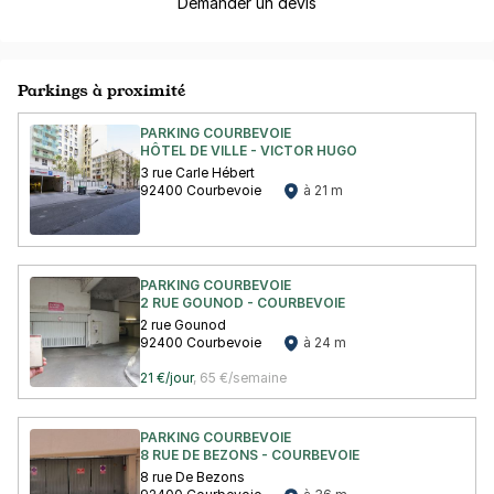
Demander un devis
Parkings à proximité
PARKING COURBEVOIE
HÔTEL DE VILLE - VICTOR HUGO
3 rue Carle Hébert
92400 Courbevoie
à 21 m
PARKING COURBEVOIE
2 RUE GOUNOD - COURBEVOIE
2 rue Gounod
92400 Courbevoie
à 24 m
21 €/jour
,
65 €/semaine
PARKING COURBEVOIE
8 RUE DE BEZONS - COURBEVOIE
8 rue De Bezons