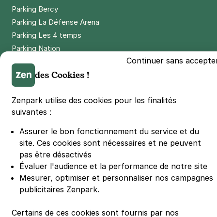
Parking Bercy
Parking La Défense Arena
Parking Les 4 temps
Parking Nation
Continuer sans accepte
Parking Porte de Versailles
des Cookies !
Parking Lille Grand Palais
Parking Euralille
Zenpark utilise des cookies pour les finalités
Parking Casino Barrière Lille
suivantes :
Assurer le bon fonctionnement du service et du
🌍 Passer de 130 à 110 km/h sur autoroute réduit votre
consommation de 20%
site.
Ces cookies sont nécessaires et ne peuvent
#SeDéplacerMoinsPolluer
pas être désactivés
© Zenpark 2012 - 2026 - Tous droits réservés - Fabriqué avec soin à
Évaluer l'audience et la performance de notre site
Rennes et Paris
Mesurer, optimiser et personnaliser nos campagnes
publicitaires Zenpark.
Certains de ces cookies sont fournis par nos