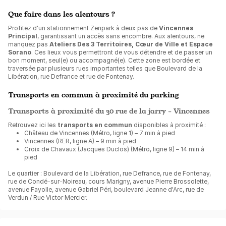
Que faire dans les alentours ?
Profitez d'un stationnement Zenpark à deux pas de
Vincennes
Principal
, garantissant un accès sans encombre. Aux alentours, ne
manquez pas
Ateliers Des 3 Territoires, Cœur de Ville et Espace
Sorano
. Ces lieux vous permettront de vous détendre et de passer un
bon moment, seul(e) ou accompagné(e). Cette zone est bordée et
traversée par plusieurs rues importantes telles que Boulevard de la
Libération, rue Defrance et rue de Fontenay.
Transports en commun à proximité du parking
Transports à proximité du 30 rue de la jarry - Vincennes
Retrouvez ici les
transports en commun
disponibles à proximité :
Château de Vincennes (Métro, ligne 1) – 7 min à pied
Vincennes (RER, ligne A) – 9 min à pied
Croix de Chavaux (Jacques Duclos) (Métro, ligne 9) – 14 min à
pied
Le quartier : Boulevard de la Libération, rue Defrance, rue de Fontenay,
rue de Condé-sur-Noireau, cours Marigny, avenue Pierre Brossolette,
avenue Fayolle, avenue Gabriel Péri, boulevard Jeanne d'Arc, rue de
Verdun / Rue Victor Mercier.