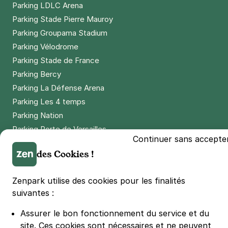
Parking LDLC Arena
Parking Stade Pierre Mauroy
Parking Groupama Stadium
Parking Vélodrome
Parking Stade de France
Parking Bercy
Parking La Défense Arena
Parking Les 4 temps
Parking Nation
Parking Porte de Versailles
Continuer sans accepte
Parking Lille Grand Palais
des Cookies !
Parking Euralille
Parking Casino Barrière Lille
Zenpark utilise des cookies pour les finalités
suivantes :
🌍 Passer de 130 à 110 km/h sur autoroute réduit votre
consommation de 20%
Assurer le bon fonctionnement du service et du
#SeDéplacerMoinsPolluer
site.
Ces cookies sont nécessaires et ne peuvent