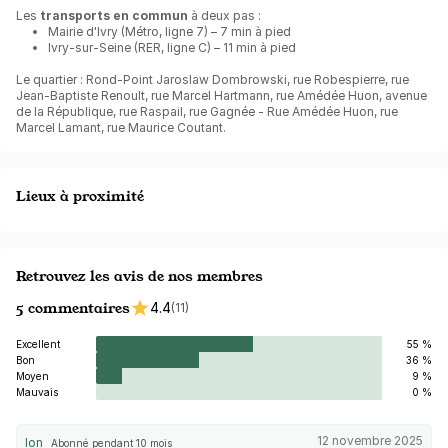
Les
transports en commun
à deux pas :
Mairie d'Ivry (Métro, ligne 7) – 7 min à pied
Ivry-sur-Seine (RER, ligne C) – 11 min à pied
Le quartier : Rond-Point Jaroslaw Dombrowski, rue Robespierre, rue
Jean-Baptiste Renoult, rue Marcel Hartmann, rue Amédée Huon, avenue
de la République, rue Raspail, rue Gagnée - Rue Amédée Huon, rue
Marcel Lamant, rue Maurice Coutant.
Lieux à proximité
Retrouvez les avis de nos membres
5 commentaires
4.4
(11)
Excellent
55 %
Bon
36 %
Moyen
9 %
Mauvais
0 %
12 novembre 2025
Ion
Abonné pendant 10 mois