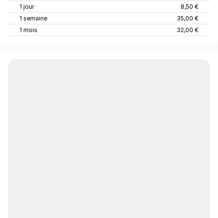
1 jour
8,50 €
1 semaine
35,00 €
1 mois
32,00 €