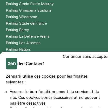
Parking Stade Pierre Mauroy
Parking Groupama Stadium
Parking Vélodrome
Parking Stade de France
Parking Bercy
Parking La Défense Arena
Parking Les 4 temps
Parking Nation
Parking Porte de Versailles
Continuer sans accepte
Parking Lille Grand Palais
des Cookies !
Parking Euralille
Parking Casino Barrière Lille
Zenpark utilise des cookies pour les finalités
suivantes :
🌍 Passer de 130 à 110 km/h sur autoroute réduit votre
Assurer le bon fonctionnement du service et du
consommation de 20%
site.
Ces cookies sont nécessaires et ne peuvent
#SeDéplacerMoinsPolluer
pas être désactivés
© Zenpark 2012 - 2026 - Tous droits réservés - Fabriqué avec soin à