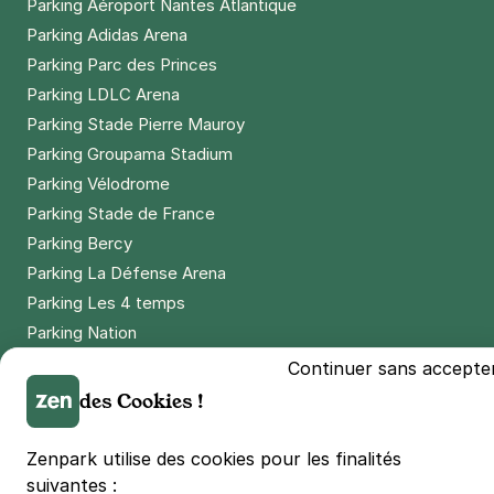
Parking Aéroport Nantes Atlantique
Parking Adidas Arena
Parking Parc des Princes
Parking LDLC Arena
Parking Stade Pierre Mauroy
Parking Groupama Stadium
Parking Vélodrome
Parking Stade de France
Parking Bercy
Parking La Défense Arena
Parking Les 4 temps
Parking Nation
Parking Porte de Versailles
Continuer sans accepte
Parking Lille Grand Palais
des Cookies !
Parking Euralille
Parking Casino Barrière Lille
Zenpark utilise des cookies pour les finalités
suivantes :