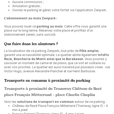
Aucune commission ;
Annulation gratuite ;
Ouvrez le parking et gérez votre forfait via l'application Zenpark.
L'abonnement au mois Zenpark :
Vous pouvez louer ce
parking au mois
. Cette offre vous garantit une
place sur le long terme. Réservez votre place et profitez d'un
stationnement serein, sans surcoût.
Que faire dans les alentours ?
La localisation de ce parking Zenpark, tout près de
Pôle emploi
,
garantit une accessibilité optimale. Le quartier abrite également
InfoFix
Rezé, Boucherie du Monti ainsi que le Barakason
. Vous pourrez y
savourer un moment de calme et de plaisir, que ce soit en solitaire ou
avec vos proches. Le quartier est aussi traversé par plusieurs voies : rue
Victor Hugo, avenue Alexandre Plancher et rue Henri Barbusse.
Transports en commun à proximité du parking
Transports à proximité du Tramway Château de Rezé
place François Mitterrand - place Charlie Chaplin
Voici les
solutions de transport en commun
autour de ce parking :
Château de Rezé Place François Mitterrand (Tramway, ligne 2) – 4
min à pied
Espace Diderot (Tramway, ligne 3) – 5 min à pied