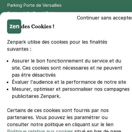
Parking Porte de Versailles
Parking Lille Grand Palais
Continuer sans accepte
Parking Euralille
des Cookies !
Parking Casino Barrière Lille
Zenpark utilise des cookies pour les finalités
🌍 Passer de 130 à 110 km/h sur autoroute réduit votre
suivantes :
consommation de 20%
#SeDéplacerMoinsPolluer
Assurer le bon fonctionnement du service et du
© Zenpark 2012 - 2026 - Tous droits réservés - Fabriqué avec soin à
site.
Ces cookies sont nécessaires et ne peuvent
Rennes et Paris
pas être désactivés
Évaluer l'audience et la performance de notre site
Mesurer, optimiser et personnaliser nos campagnes
publicitaires Zenpark.
Certains de ces cookies sont fournis par nos
partenaires. Vous pouvez les paramétrer ou
consulter notre politique en cliquant sur le lien
Politique relative aux cookies
situé en bas de page.