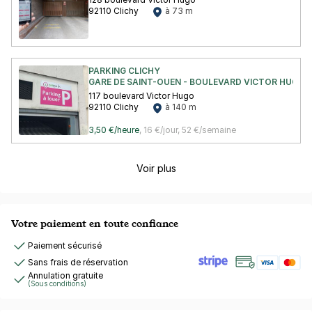
92110 Clichy
à 73 m
PARKING CLICHY
GARE DE SAINT-OUEN - BOULEVARD VICTOR HUGO
117 boulevard Victor Hugo
92110 Clichy
à 140 m
3,50 €/heure
,
16 €/jour,
52 €/semaine
Voir plus
Votre paiement en toute confiance
Paiement sécurisé
Sans frais de réservation
Annulation gratuite
(Sous conditions)