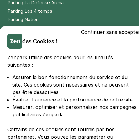
Parking La Défense Arena
Parking Les 4 temps
Parking Nation
Parking Porte de Versailles
Continuer sans accepte
Parking Lille Grand Palais
des Cookies !
Parking Euralille
Parking Casino Barrière Lille
Zenpark utilise des cookies pour les finalités
suivantes :
🌍 Passer de 130 à 110 km/h sur autoroute réduit votre
Assurer le bon fonctionnement du service et du
consommation de 20%
#SeDéplacerMoinsPolluer
site.
Ces cookies sont nécessaires et ne peuvent
pas être désactivés
© Zenpark 2012 - 2026 - Tous droits réservés - Fabriqué avec soin à
Rennes et Paris
Évaluer l'audience et la performance de notre site
Mesurer, optimiser et personnaliser nos campagnes
publicitaires Zenpark.
Certains de ces cookies sont fournis par nos
partenaires. Vous pouvez les paramétrer ou