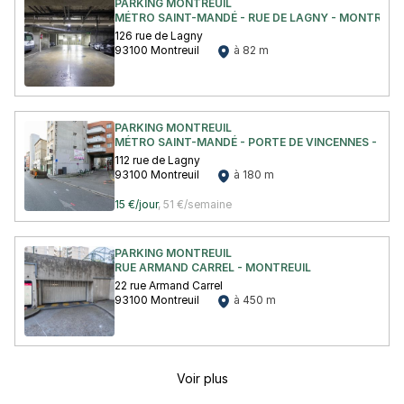
PARKING MONTREUIL
MÉTRO SAINT-MANDÉ - RUE DE LAGNY - MONTREUI
126 rue de Lagny
93100 Montreuil
à 82 m
PARKING MONTREUIL
MÉTRO SAINT-MANDÉ - PORTE DE VINCENNES - MO
112 rue de Lagny
93100 Montreuil
à 180 m
15 €/jour
,
51 €/semaine
PARKING MONTREUIL
RUE ARMAND CARREL - MONTREUIL
22 rue Armand Carrel
93100 Montreuil
à 450 m
Voir plus