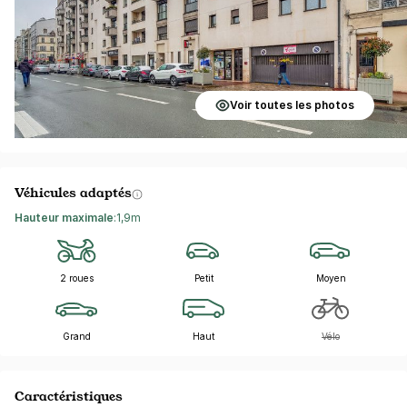
Voir toutes les photos
Véhicules adaptés
Hauteur maximale
:
1,9m
2 roues
Petit
Moyen
Grand
Haut
Vélo
Caractéristiques