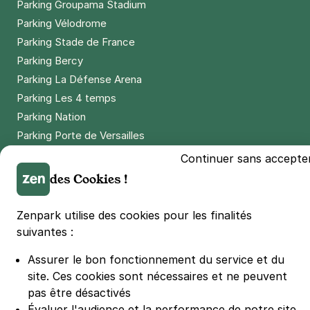
Parking Groupama Stadium
Parking Vélodrome
Parking Stade de France
Parking Bercy
Parking La Défense Arena
Parking Les 4 temps
Parking Nation
Parking Porte de Versailles
Parking Lille Grand Palais
Continuer sans accepte
Parking Euralille
des Cookies !
Parking Casino Barrière Lille
Zenpark utilise des cookies pour les finalités
suivantes :
🌍 Passer de 130 à 110 km/h sur autoroute réduit votre
consommation de 20%
Assurer le bon fonctionnement du service et du
#SeDéplacerMoinsPolluer
site.
Ces cookies sont nécessaires et ne peuvent
© Zenpark 2012 - 2026 - Tous droits réservés - Fabriqué avec soin à
pas être désactivés
Rennes et Paris
Évaluer l'audience et la performance de notre site