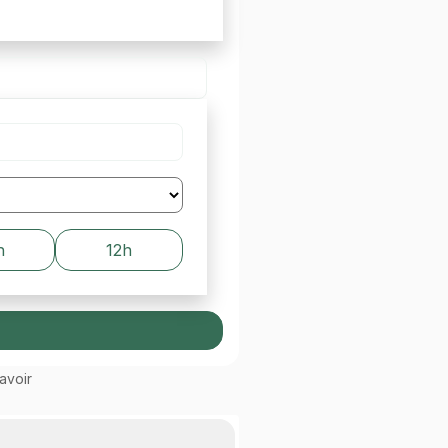
h
12h
avoir