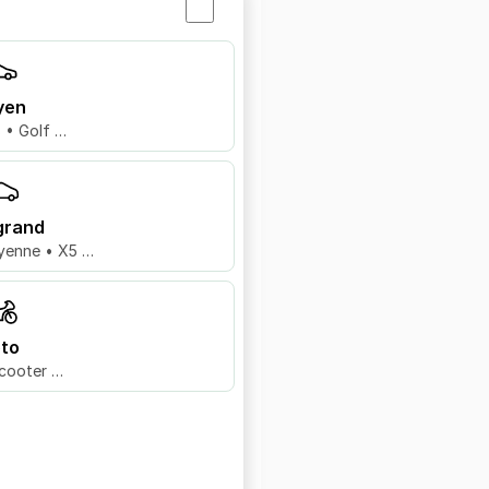
yen
8 • Golf …
grand
yenne • X5 …
to
cooter …