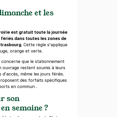
dimanche et les
lap Strasbourg
ubourg-National
ourg
oirie est gratuit toute la journée
 fériés dans toutes les zones de
Strasbourg
. Cette règle s'applique
ine
(tarifs dégressifs)
ge, orange et verte.
e concerne que le stationnement
n ouvrage restent soumis à leurs
s d'accès, même les jours fériés.
- Musée d'Art Moderne -
proposent des forfaits spécifiques
m
sports en commun .
rlenheim
ourg
r son
s)
 en semaine ?
ne
(tarifs dégressifs)