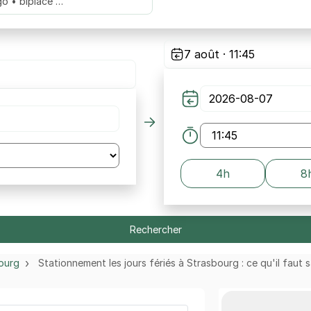
go • biplace …
7 août · 11:45
4h
8
Rechercher
ourg
Stationnement les jours fériés à Strasbourg : ce qu'il faut s