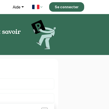
g
Aide
Se connecter
t savoir