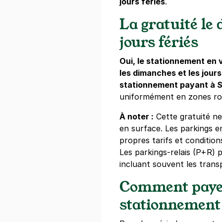
jours fériés
.
+ Abonnements disponibles
La gratuité le 
Hôtel ClapC
jours fériés
19 rue du Fa
67000
Strasb
Oui, le stationnement en v
4,2
(3 avis)
les dimanches et les jours
stationnement payant à 
2 €
/heure
,
20 €/jour,
108 €/sema
uniformément en zones rou
Réserver
À noter :
Cette gratuité n
en surface. Les parkings e
propres tarifs et condition
Strasbourg 
Les parkings-relais (P+R) 
Marlenhei
incluant souvent les tran
10 rue de Ma
67000
Strasb
Comment paye
4,5
(274 avi
stationnement
2 €
/heure
,
16 €/jour,
78 €/semai
Réserver