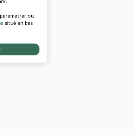
rk.
s paramétrer ou
es
situé en bas
r