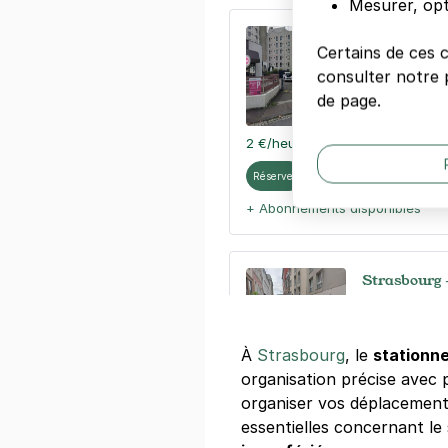
Mesurer, opt
Strasbourg -
Certains de ces 
Quai Marc Bl
consulter notre p
67000
Strasb
de page.
4,6
(209 avi
2 €
/heure
,
16 €/jour,
78 €/semai
Réserver
+ Abonnements disponibles
Strasbourg 
50 rue du Je
67000
Strasb
4,2
(116 avis
À
Strasbourg
, le
stationne
organisation précise avec p
29 €
/jour
,
90 €/semaine
(tarifs d
organiser vos déplacements
Réserver
essentielles concernant l