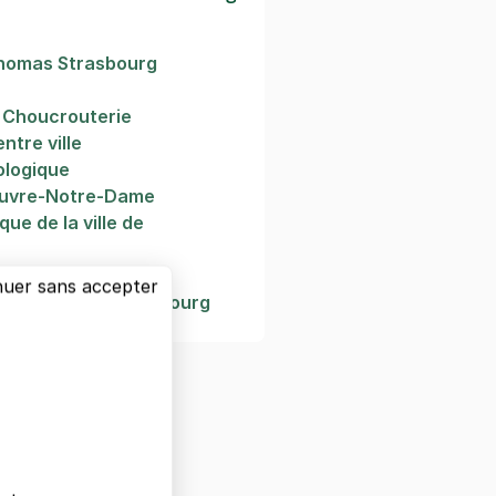
Thomas Strasbourg
a Choucrouterie
ntre ville
logique
Œuvre-Notre-Dame
ue de la ville de
nuer sans accepter
aux-Arts de Strasbourg