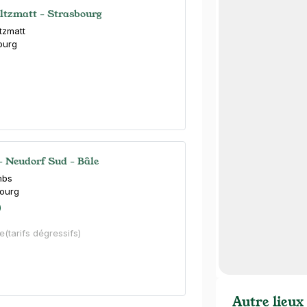
ultzmatt - Strasbourg
tzmatt
ourg
- Neudorf Sud - Bâle
mbs
ourg
)
e
(tarifs dégressifs)
Autre lieux