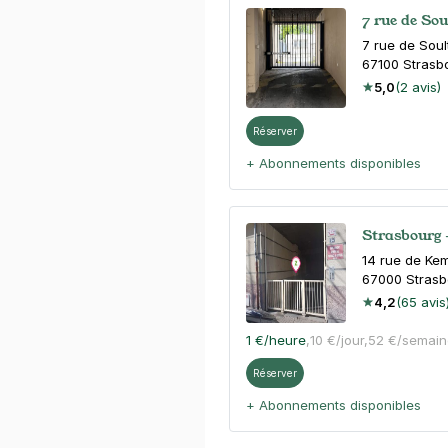
7 rue de So
7 rue de Soul
67100
Strasb
5,0
(2 avis)
Réserver
+ Abonnements disponibles
Strasbourg 
14 rue de Ke
67000
Strasb
4,2
(65 avis
1 €
/heure
,
10 €/jour,
52 €/semain
Réserver
+ Abonnements disponibles