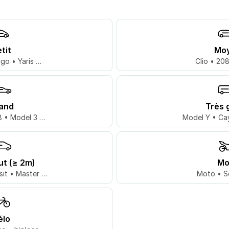
tit
Mo
go • Yaris …
Clio • 20
and
Très 
 • Model 3 …
Model Y • Ca
ut (≥ 2m)
Mo
sit • Master …
Moto • S
élo