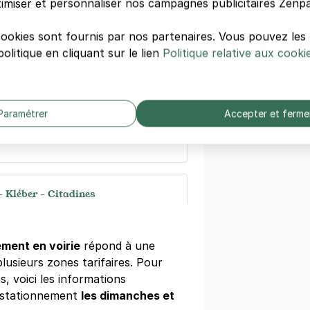
imiser et personnaliser nos campagnes publicitaires Zenpa
 Petite France - Ibis
cookies sont fournis par nos partenaires. Vous pouvez le
och
olitique en cliquant sur le lien
Politique relative aux cooki
ourg
s)
ne
(tarifs dégressifs)
Paramétrer
Accepter et ferme
- Kléber - Citadines
u des Enfants
ourg
)
ment en voirie
répond à une
lusieurs zones tarifaires. Pour
égressifs)
, voici les informations
e stationnement
les dimanches et