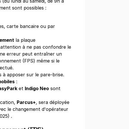
 (du lundi au samedi, de 9h à
ment sont possibles :
es, carte bancaire ou par
- Musée d'Art Moderne - La Laiterie
rlenheim
tement
la plaque
ourg
(attention à ne pas confondre le
)
 Une erreur peut entraîner un
ne
(tarifs dégressifs)
ionnement (FPS) même si le
ectué.
s à apposer sur le pare-brise.
mobiles
:
asyPark
et
Indigo Neo
sont
- Esplanade - Studéa
ication,
Parcus+
, sera déployée
ndres
avec le changement d'opérateur
ourg
025) .
s)
e
(tarifs dégressifs)