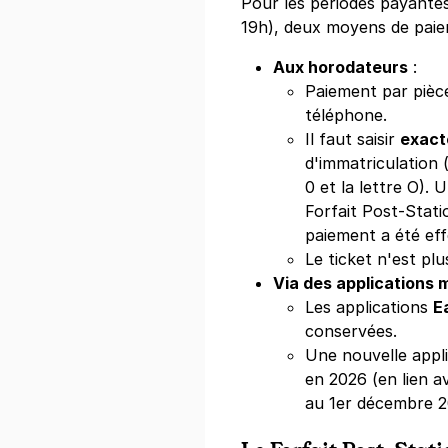
Pour les périodes payantes
+ Abonnements disponibles
19h), deux moyens de paie
Aux horodateurs
:
Paiement par pièc
Strasbourg 
téléphone.
10 rue de Ma
Il faut saisir
exac
67000
Strasb
d'immatriculation 
4,5
(28 avis
0 et la lettre O).
2 €
/heure
,
16 €/jour,
78 €/semai
Forfait Post-Stat
paiement a été eff
Réserver
Le ticket n'est plu
+ Abonnements disponibles
Via des applications 
Les applications
E
conservées.
Strasbourg 
Une nouvelle appl
23 rue de Lo
en 2026 (en lien 
67000
Strasb
au 1er décembre 2
4,6
(277 avi
1 €
/heure
,
10 €/jour,
52 €/semain