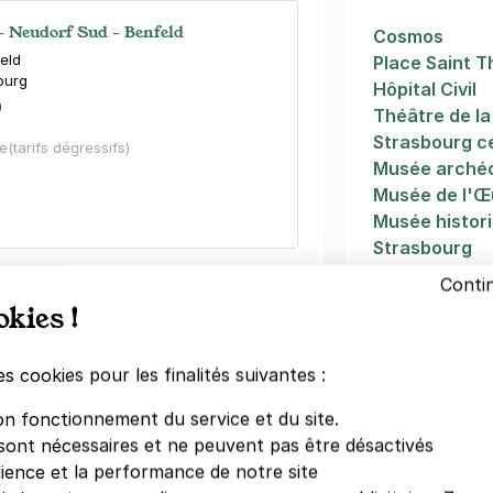
- Neudorf Sud - Benfeld
Cosmos
eld
Place Saint 
ourg
Hôpital Civil
)
Théâtre de l
Strasbourg ce
e
(tarifs dégressifs)
Musée archéo
Musée de l'
Musée historiq
Strasbourg
Palais Rohan
Conti
- Strasbourg
Musée des Be
okies !
ourg
es cookies pour les finalités suivantes :
on fonctionnement du service et du site.
sont nécessaires et ne peuvent pas être désactivés
dience et la performance de notre site