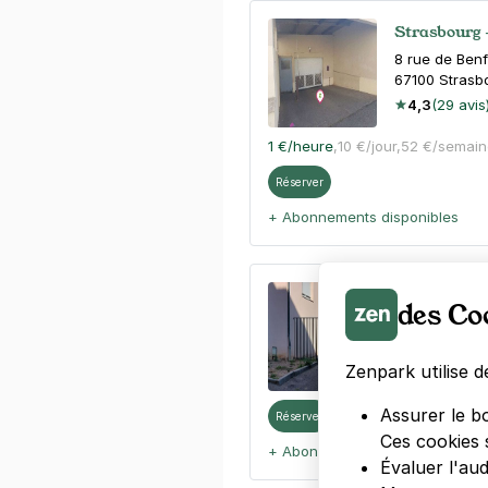
Strasbourg 
8 rue de Benf
67100
Strasb
4,3
(29 avis
1 €
/heure
,
10 €/jour,
52 €/semain
Réserver
+ Abonnements disponibles
5 rue Zink 
des Co
5 rue Zink
67100
Strasb
Zenpark utilise d
Assurer le b
Réserver
Ces cookies 
+ Abonnements disponibles
Évaluer l'au