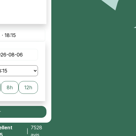
 · 18:15
8h
12h
r
llent
7528
|
/5
avis