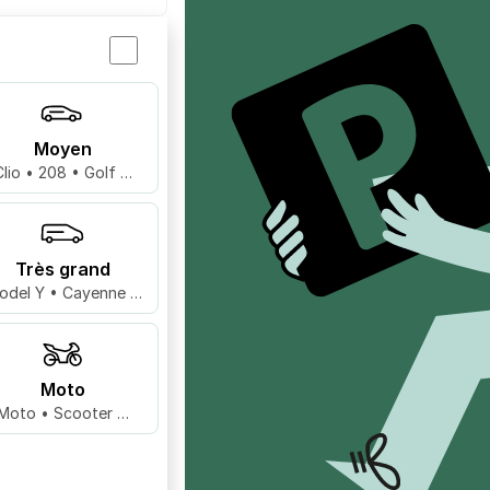
Moyen
Clio • 208 • Golf …
Très grand
odel Y • Cayenne •
X5 …
Moto
Moto • Scooter …