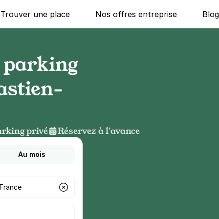
Trouver une place
Nos offres entreprise
Blo
 parking
astien-
rking privé
Réservez à l'avance
Au mois
g ?