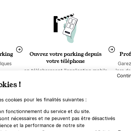
arking
Ouvrez votre parking depuis
Prof
votre téléphone
lques
Garez
en téléchargeant l'application mobile
lors d
Conti
Yespark depuis l'
App Store
ou
okies !
Google Store
es cookies pour les finalités suivantes :
on fonctionnement du service et du site.
sont nécessaires et ne peuvent pas être désactivés
dience et la performance de notre site