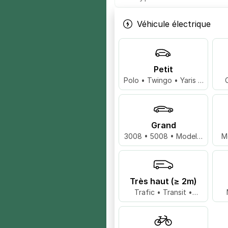
Véhicule électrique
Petit
Polo • Twingo • Yaris …
Grand
3008 • 5008 • Model 3
M
…
Très haut (≥ 2m)
Trafic • Transit •
Master …