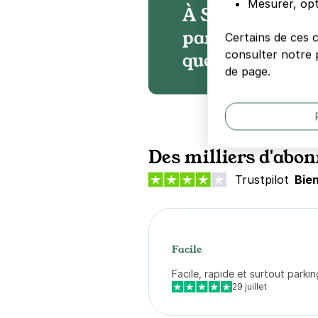
Mesurer, opt
À Saint-Sébast
parkings sont 
Certains de ces 
consulter notre p
que la voirie
de page.
Des milliers d'abon
Trustpilot
Bie
Facile
Facile, rapide et surtout parkin
29 juillet