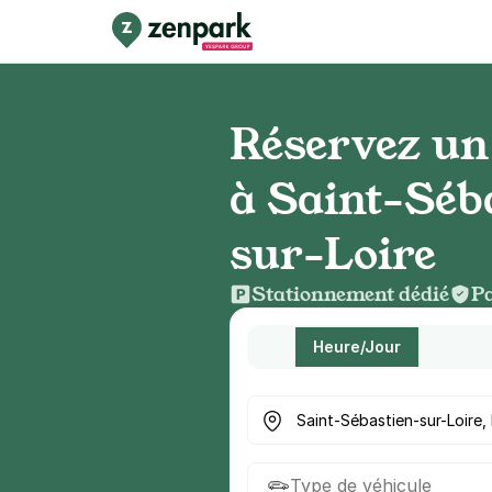
Réservez un
à Saint-Séb
sur-Loire
Stationnement dédié
Pa
Heure/Jour
Où cherchez-vous un parkin
Type de véhicule