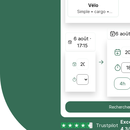
Vélo
Simple • cargo •
biplace …
6 août
6 août ·
17:15
4h
Recherche
Exce
Trustpilot
4,3