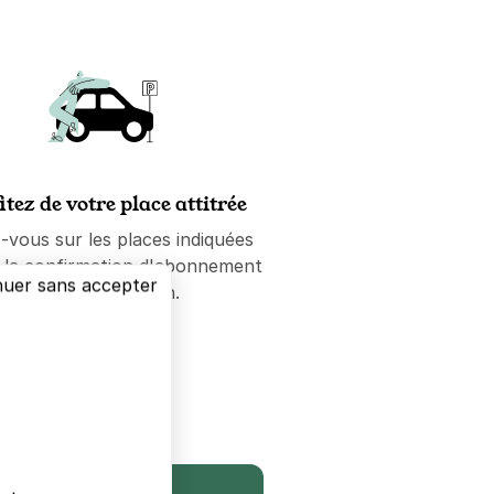
itez de votre place attitrée
-vous sur les places indiquées
e la confirmation d'abonnement
nuer sans accepter
ou de réservation.