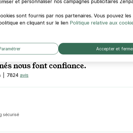
imiser et personnaliser nos campagnes publicitaires Zenpa
ien-sur-Loire, nos
en moyenne 60% moins cher
cookies sont fournis par nos partenaires. Vous pouvez le
olitique en cliquant sur le lien
Politique relative aux cooki
Paramétrer
Accepter et ferme
nés nous font confiance.
n
|
7824
avis
g sécurisé