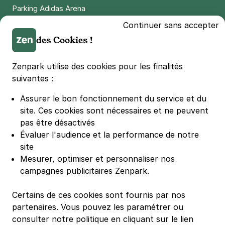
Parking Adidas Arena
Parking Parc des Princes
Continuer sans accepter
Parking LDLC Arena
des Cookies !
Parking Stade Pierre Mauroy
Parking Groupama Stadium
Zenpark utilise des cookies pour les finalités
Parking Vélodrome
suivantes :
Parking Stade de France
Assurer le bon fonctionnement du service et du
Parking Bercy
site.
Ces cookies sont nécessaires et ne peuvent
Parking La Défense Arena
pas être désactivés
Parking Les 4 temps
Évaluer l'audience et la performance de notre
Parking Nation
site
Parking Porte de Versailles
Mesurer, optimiser et personnaliser nos
campagnes publicitaires Zenpark.
Parking Lille Grand Palais
Parking Euralille
Certains de ces cookies sont fournis par nos
Parking Casino Barrière Lille
partenaires. Vous pouvez les paramétrer ou
consulter notre politique en cliquant sur le lien