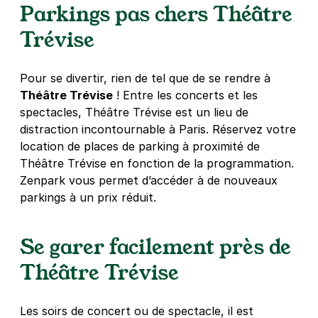
Parkings pas chers Théâtre
4 €
/heure
,
36 €/jour,
100 €/semaine
(tarifs dégressifs)
Trévise
Réserver
+ Abonnements disponibles
Pour se divertir, rien de tel que de se rendre à
Théâtre Trévise
! Entre les concerts et les
Paris - Les Halles Saint-Eustache -
spectacles, Théâtre Trévise est un lieu de
SAEMES
distraction incontournable à Paris. Réservez votre
22 rue des Halles
location de places de parking à proximité de
75001
Paris
Théâtre Trévise en fonction de la programmation.
4,5
(511 avis)
Zenpark vous permet d’accéder à de nouveaux
5,60 €
/heure
,
38,08 €/jour,
169,12 €/semaine
parkings à un prix réduit.
(tarifs dégressifs)
Réserver
Se garer facilement près de
Théâtre Trévise
Paris - Centre Georges Pompidou -
Rambuteau
Les soirs de concert ou de spectacle, il est
42 rue Beaubourg