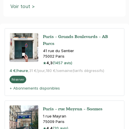
Voir tout >
Paris - Grands Boulevards - AB
Parcs
41 rue du Sentier
75002
Paris
4,3
(1457 avis)
4 €
/heure
,
31 €/jour,
180 €/semaine
(tarifs dégressifs)
Réserver
+ Abonnements disponibles
Paris - rue Mayran - Saemes
1 rue Mayran
75009
Paris
4,4
(20 avis)