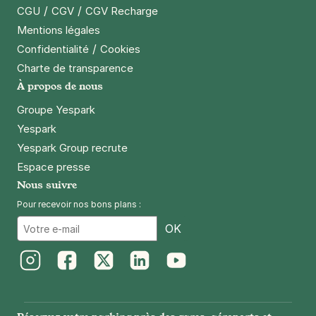
68 boulevard Jourdan
/
/
CGU
CGV
CGV Recharge
75014
Paris
Mentions légales
4,3
(467 avis)
/
Confidentialité
Cookies
110 €
/jour
,
550 €/semaine
(tarifs dégressifs)
Charte de transparence
À propos de nous
Réserver
+ Abonnements disponibles
Groupe Yespark
Yespark
Yespark Group recrute
Montrouge - Porte d'Orléans -
Espace presse
Mercure
Nous suivre
13 rue François Ory
92120
Montrouge
Pour recevoir nos bons plans :
4,7
(574 avis)
Email
OK
2,50 €
/heure
,
21 €/jour,
86 €/semaine
(tarifs dégressifs)
Réserver
Instagram
Facebook
Twitter
LinkedIn
Youtube
+ Abonnements disponibles