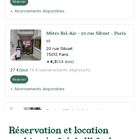
Réserver
+ Abonnements disponibles
Métro Bel-Air - 20 rue Sibuet - Paris
12
20 rue Sibuet
75012
Paris
4,3
(34 avis)
27 €
/jour
,
74 €/semaine
(tarifs dégressifs)
Réserver
+ Abonnements disponibles
Paris - Hôpital Sainte-Anne -
SAEMES
100 rue de la Santé
Réservation et location
75014
Paris