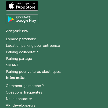
47 avenue René Coty
75014
Paris
App Store
Réserver
Google Play
+ Abonnements disponibles
Zenpark Pro
Espace partenaire
Location parking pour entreprise
Paris - Porte d'Orléans - Montsouris
Parking collaboratif
68 boulevard Jourdan
75014
Paris
Parking partagé
4,4
(425 avis)
SMART
Parking pour voitures électriques
2,50 €
/heure
,
25 €/jour,
70 €/semaine
(tarifs dégressifs)
Infos utiles
Réserver
Comment ça marche ?
+ Abonnements disponibles
Questions fréquentes
Nous contacter
RATP centre bus
API développeurs