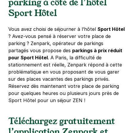
parking à côté de l’hôtel
4,5
(71 avis)
4,10 €
/heure
,
24,19 €/jour,
113,40 €/semaine
Sport Hôtel
(tarifs dégressifs)
Réserver
Vous avez choisi de séjourner à l’hôtel
Sport Hôtel
? Avez-vous pensé à réserver votre place de
parking ? Zenpark, opérateur de parkings
Paris - rue Brillat Savarin - Parc
partagés vous propose des
parkings à prix réduit
Montsouris
pour Sport Hôtel
. A Paris, la difficulté de
65 rue Brillat Savarin
stationnement est réelle, Zenpark répond à cette
75013
Paris
problématique en vous proposant de vous garer
4,7
(242 avis)
sur des places vacantes des parkings privés.
25 €
/jour
,
70 €/semaine
(tarifs dégressifs)
Réservez dès maintenant votre place de parking
Réserver
pour quelques heures ou plusieurs jours près de
+ Abonnements disponibles
Sport Hôtel pour un séjour ZEN !
Téléchargez gratuitement
Paris - Hôpital Sainte-Anne -
Montsouris
l’application Zenpark et