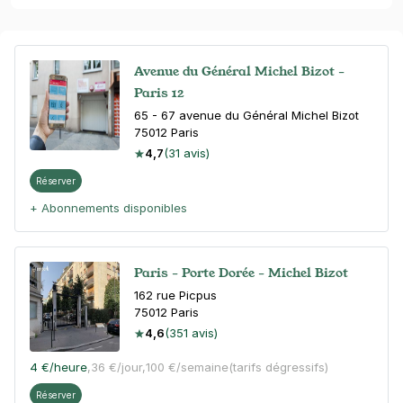
Avenue du Général Michel Bizot -
Paris 12
65 - 67 avenue du Général Michel Bizot
75012
Paris
4,7
(31 avis)
Réserver
+ Abonnements disponibles
Paris - Porte Dorée - Michel Bizot
162 rue Picpus
75012
Paris
4,6
(351 avis)
4 €
/heure
,
36 €/jour,
100 €/semaine
(tarifs dégressifs)
Réserver