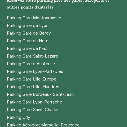
Réservez votre parking près des gares, aéroports et
Paris - Alésia - Jean Moulin
autres points d'intérêts
15 avenue Jean Moulin
Parking Gare Montparnasse
75014
Paris
Parking Gare de Lyon
4,5
(1 avis)
Parking Gare de Bercy
Réserver
Parking Gare du Nord
+ Abonnements disponibles
Parking Gare de l'Est
Parking Gare Saint-Lazare
Parking Gare d'Austerlitz
Montrouge - Porte d'Orléans - Ibis
Parking Gare Lyon-Part-Dieu
Styles
Parking Gare Lille-Europe
6 rue Louis Lejeune
92120
Montrouge
Parking Gare Lille-Flandres
4,7
(856 avis)
Parking Gare Bordeaux Saint-Jean
2,50 €
/heure
,
20 €/jour,
82 €/semaine
(tarifs dégressifs)
Parking Gare Lyon-Perrache
Parking Gare Saint-Charles
Réserver
Parking Orly
+ Abonnements disponibles
Parking Aéroport Marseille-Provence