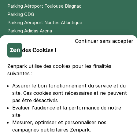
Parking Aéroport Toulouse Blagnac
Paris - Pernety - SAEMES
Parking CDG
2 rue Didot
Parking Aéroport Nantes Atlantique
75014
Paris
Parking Adidas Arena
4,6
(779 avis)
Parking Parc des Princes
Continuer sans accepter
3,92 €
/heure
,
42,56 €/jour,
103,04 €/semaine
Parking LDLC Arena
des Cookies !
(tarifs dégressifs)
Parking Stade Pierre Mauroy
Réserver
Parking Groupama Stadium
Zenpark utilise des cookies pour les finalités
Parking Vélodrome
suivantes :
Parking Stade de France
Paris - Pernety - Mairie du 14e
Assurer le bon fonctionnement du service et du
Parking Bercy
20 rue de l'Eure
site.
Ces cookies sont nécessaires et ne peuvent
75014
Paris
Parking La Défense Arena
pas être désactivés
3,9
(785 avis)
Parking Les 4 temps
Évaluer l'audience et la performance de notre
Parking Nation
3 €
site
/heure
,
23 €/jour,
74 €/semaine
(tarifs dégressifs)
Parking Porte de Versailles
Mesurer, optimiser et personnaliser nos
Réserver
campagnes publicitaires Zenpark.
Parking Lille Grand Palais
+ Abonnements disponibles