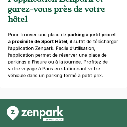
2 rue de l'Empereur Valentinien
garez-vous près de votre
75014
Paris
4,7
(245 avis)
hôtel
2,50 €
/heure
,
25 €/jour,
70 €/semaine
(tarifs dégressifs)
Réserver
Pour trouver une place de
parking à petit prix et
+ Abonnements disponibles
à proximité de Sport Hôtel
, il suffit de télécharger
l’application Zenpark. Facile d’utilisation,
l’application permet de réserver une place de
Paris - Hôpital Sainte-Anne - René
parkings à l’heure ou à la journée. Profitez de
Coty
votre voyage à Paris en stationnant votre
19 bis rue Broussais
véhicule dans un parking fermé à petit prix.
75014
Paris
4,7
(585 avis)
Réserver
+ Abonnements disponibles
Paris - Montsouris - Alésia