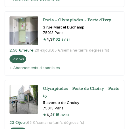
Paris - Olympiades - Porte d'Ivry
3 rue Marcel Duchamp
75013
Paris
4,3
(162 avis)
2,50 €
/heure
,
20 €/jour,
65 €/semaine
(tarifs dégressifs)
Réserver
+ Abonnements disponibles
Olympiades - Porte de Choisy - Paris
13
5 avenue de Choisy
75013
Paris
4,2
(115 avis)
23 €
/jour
,
65 €/semaine
(tarifs dégressifs)