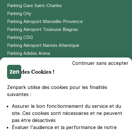
Parking Gare Saint-Charles
Parking Orly
Parking Aéroport Marseille-Provence
Parking Aéroport Toulouse Blagnac
Parking CDG
Parking Aéroport Nantes Atlantique
Parking Adidas Arena
Parking Parc des Princes
Continuer sans accepter
Parking LDLC Arena
des Cookies !
Parking Stade Pierre Mauroy
Parking Groupama Stadium
Zenpark utilise des cookies pour les finalités
Parking Vélodrome
suivantes :
Parking Stade de France
Assurer le bon fonctionnement du service et du
Parking Bercy
site.
Ces cookies sont nécessaires et ne peuvent
Parking La Défense Arena
pas être désactivés
Parking Les 4 temps
Évaluer l'audience et la performance de notre