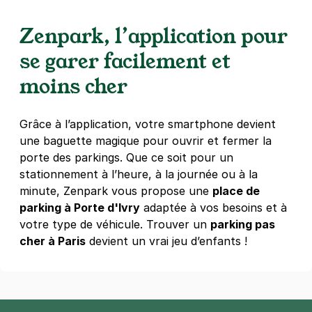
75013
Paris
4,4
(6 avis)
Zenpark, l’application pour
Réserver
se garer facilement et
+ Abonnements disponibles
moins cher
Paris - Bibliothèque François
Grâce à l’application, votre smartphone devient
Mitterrand - Loiret
une baguette magique pour ouvrir et fermer la
1-3 rue du Loiret
porte des parkings. Que ce soit pour un
75013
Paris
stationnement à l’heure, à la journée ou à la
4,4
(370 avis)
minute, Zenpark vous propose une
place de
3 €
/heure
,
27 €/jour,
74 €/semaine
(tarifs dégressifs)
parking à Porte d'Ivry
adaptée à vos besoins et à
Réserver
votre type de véhicule. Trouver un
parking pas
cher à Paris
+ Abonnements disponibles
devient un vrai jeu d’enfants !
Paris - Bibliothèque François-
Mitterrand - Stade Boutroux