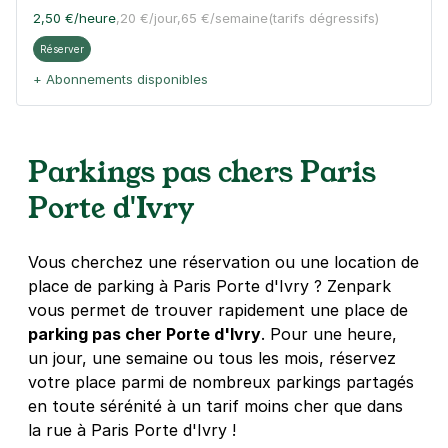
2,50 €
/heure
,
20 €/jour,
65 €/semaine
(tarifs dégressifs)
Réserver
+ Abonnements disponibles
Paris - Olympiades - Tolbiac
Parkings pas chers Paris
59 rue de Tolbiac
75013
Paris
Porte d'Ivry
4,2
(585 avis)
2,50 €
/heure
,
20 €/jour,
65 €/semaine
(tarifs dégressifs)
Vous cherchez une réservation ou une location de
place de parking à Paris Porte d'Ivry ? Zenpark
Réserver
vous permet de trouver rapidement une place de
+ Abonnements disponibles
parking pas cher Porte d'Ivry
. Pour une heure,
un jour, une semaine ou tous les mois, réservez
votre place parmi de nombreux parkings partagés
Paris - Bibliothèque François
en toute sérénité à un tarif moins cher que dans
Mitterrand - Studéa
la rue à Paris Porte d'Ivry !
57-61 rue du Dessous des Berges