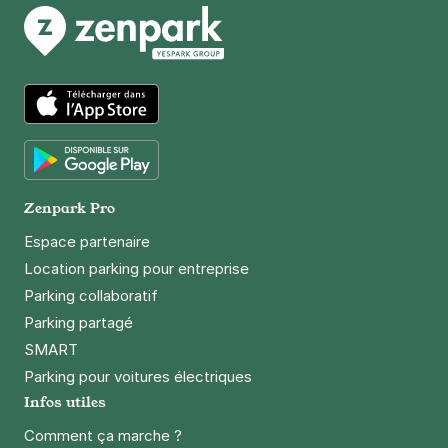
27 - 33 rue de chevaleret
75013
Paris
4,1
(123 avis)
3 €
/heure
,
27 €/jour,
74 €/semaine
(tarifs dégressifs)
Réserver
App Store
+ Abonnements disponibles
Google Play
Zenpark Pro
Espace partenaire
Location parking pour entreprise
Parking collaboratif
Parking partagé
SMART
Parking pour voitures électriques
Infos utiles
Comment ça marche ?