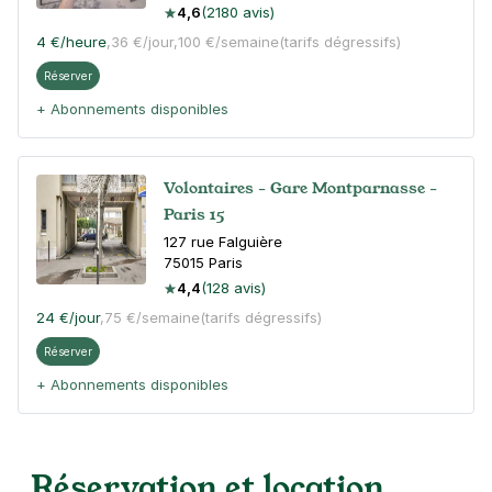
4,6
(2180 avis)
4 €
/heure
,
36 €/jour,
100 €/semaine
(tarifs dégressifs)
Réserver
+ Abonnements disponibles
Volontaires - Gare Montparnasse -
Paris 15
127 rue Falguière
75015
Paris
4,4
(128 avis)
24 €
/jour
,
75 €/semaine
(tarifs dégressifs)
Réserver
+ Abonnements disponibles
Paris - Gare Vaugirard - Institut
Réservation et location
Pasteur