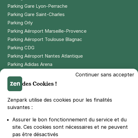
Parking Gare Lyon-Perrache
Réserver
Parking Gare Saint-Charles
+ Abonnements disponibles
Parking Orly
Parking Aéroport Marseille-Provence
Paris - Gare Montparnasse -
Parking Aéroport Toulouse Blagnac
Citadines
Parking CDG
67 avenue du Maine
Parking Aéroport Nantes Atlantique
75014
Paris
Parking Adidas Arena
4,3
(22 avis)
Parking Parc des Princes
Continuer sans accepter
Réserver
Parking LDLC Arena
des Cookies !
+ Abonnements disponibles
Parking Stade Pierre Mauroy
Parking Groupama Stadium
Zenpark utilise des cookies pour les finalités
Parking Vélodrome
suivantes :
Paris - Plaisance - Pernety
Parking Stade de France
139 rue de l'Ouest
Assurer le bon fonctionnement du service et du
75014
Paris
Parking Bercy
site.
Ces cookies sont nécessaires et ne peuvent
4,5
(189 avis)
Parking La Défense Arena
pas être désactivés