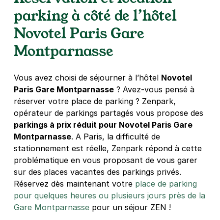
parking à côté de l’hôtel
8 rue Anselme Payen
75015
Paris
Novotel Paris Gare
3,8
(292 avis)
Montparnasse
3 €
/heure
,
23 €/jour,
74 €/semaine
(tarifs dégressifs)
Réserver
+ Abonnements disponibles
Vous avez choisi de séjourner à l’hôtel
Novotel
Paris Gare Montparnasse
? Avez-vous pensé à
réserver votre place de parking ? Zenpark,
Paris - Vaugirard - Falguière
opérateur de parkings partagés vous propose des
25 rue André Gide
parkings à prix réduit pour Novotel Paris Gare
75015
Paris
Montparnasse
. A Paris, la difficulté de
4,5
(97 avis)
stationnement est réelle, Zenpark répond à cette
problématique en vous proposant de vous garer
3 €
/heure
,
23 €/jour,
74 €/semaine
(tarifs dégressifs)
sur des places vacantes des parkings privés.
Réserver
Réservez dès maintenant votre
place de parking
+ Abonnements disponibles
pour quelques heures ou plusieurs jours près de la
Gare Montparnasse
pour un séjour ZEN !