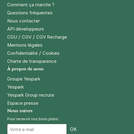
Comment ça marche ?
Questions fréquentes
Paris - Pernety - rue de Gergovie
Nous contacter
15 rue de Gergovie
API développeurs
75014
Paris
/
/
CGU
CGV
CGV Recharge
4,7
(13 avis)
Mentions légales
3 €
/heure
,
23 €/jour,
74 €/semaine
(tarifs dégressifs)
/
Confidentialité
Cookies
Charte de transparence
Réserver
À propos de nous
+ Abonnements disponibles
Groupe Yespark
Yespark
Paris - Montparnasse - Château
Yespark Group recrute
115 rue du Château
Espace presse
75014
Paris
Nous suivre
4,5
(434 avis)
Pour recevoir nos bons plans :
4 €
/heure
,
29 €/jour,
76 €/semaine
(tarifs dégressifs)
Email
OK
Réserver