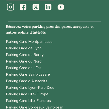
+ Abonnements disponibles
Instagram
Facebook
Twitter
LinkedIn
Youtube
Paris - Gare Montparnasse - CCI
Réservez votre parking près des gares, aéroports et
19 rue Antoine Bourdelle
autres points d'intérêts
75015
Paris
4,7
(3898 avis)
Parking Gare Montparnasse
Parking Gare de Lyon
4 €
/heure
,
36 €/jour,
100 €/semaine
(tarifs dégressifs)
Parking Gare de Bercy
Réserver
Parking Gare du Nord
+ Abonnements disponibles
Parking Gare de l'Est
Parking Gare Saint-Lazare
Parking Gare d'Austerlitz
Paris - Hôpital Necker - Pasteur
Parking Gare Lyon-Part-Dieu
6 rue Dulac
75015
Paris
Parking Gare Lille-Europe
4,3
(825 avis)
Parking Gare Lille-Flandres
Parking Gare Bordeaux Saint-Jean
4 €
/heure
,
36 €/jour,
100 €/semaine
(tarifs dégressifs)