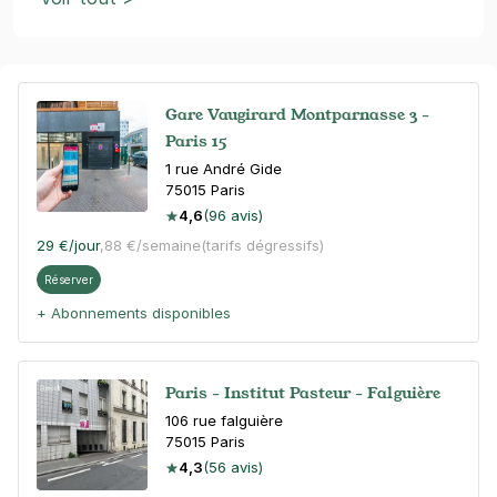
Gare Vaugirard Montparnasse 3 -
Paris 15
1 rue André Gide
75015
Paris
4,6
(96 avis)
29 €
/jour
,
88 €/semaine
(tarifs dégressifs)
Réserver
+ Abonnements disponibles
Paris - Institut Pasteur - Falguière
106 rue falguière
75015
Paris
4,3
(56 avis)