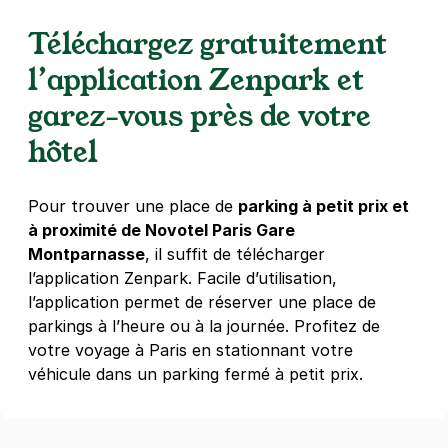
Paris - Pernety - Eglise Notre-Dame-
Téléchargez gratuitement
du-Travail
79 rue Pernety
l’application Zenpark et
75014
Paris
garez-vous près de votre
4,7
(274 avis)
3 €
/heure
,
23 €/jour,
74 €/semaine
(tarifs dégressifs)
hôtel
Réserver
+ Abonnements disponibles
Pour trouver une place de
parking à petit prix et
à proximité de Novotel Paris Gare
Montparnasse
, il suffit de télécharger
Moulin de la Vierge - Paris 15
l’application Zenpark. Facile d’utilisation,
87 rue de la Procession
l’application permet de réserver une place de
75015
Paris
parkings à l’heure ou à la journée. Profitez de
4,6
(52 avis)
votre voyage à Paris en stationnant votre
23 €
/jour
,
74 €/semaine
(tarifs dégressifs)
véhicule dans un parking fermé à petit prix.
Réserver
+ Abonnements disponibles