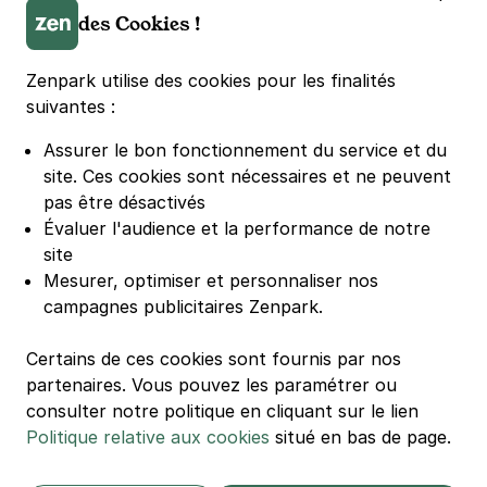
Parking LDLC Arena
des Cookies !
Parking Stade Pierre Mauroy
Parking Groupama Stadium
Zenpark utilise des cookies pour les finalités
Parking Vélodrome
suivantes :
Parking Stade de France
Assurer le bon fonctionnement du service et du
Parking Bercy
site.
Ces cookies sont nécessaires et ne peuvent
Parking La Défense Arena
pas être désactivés
Parking Les 4 temps
Évaluer l'audience et la performance de notre
Parking Nation
site
Parking Porte de Versailles
Mesurer, optimiser et personnaliser nos
campagnes publicitaires Zenpark.
Parking Lille Grand Palais
Parking Euralille
Certains de ces cookies sont fournis par nos
Parking Casino Barrière Lille
partenaires. Vous pouvez les paramétrer ou
consulter notre politique en cliquant sur le lien
Politique relative aux cookies
situé en bas de page.
🌍 Passer de 130 à 110 km/h sur autoroute réduit votre
consommation de 20%
#SeDéplacerMoinsPolluer