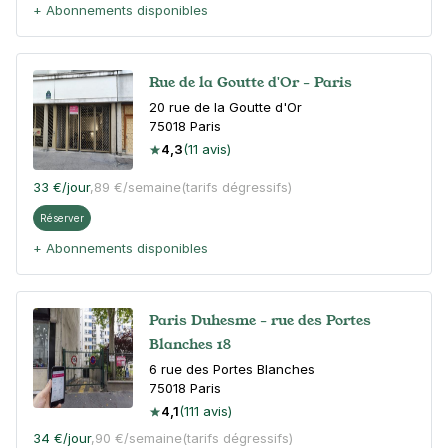
+ Abonnements disponibles
Rue de la Goutte d'Or - Paris
20 rue de la Goutte d'Or
75018
Paris
4,3
(11 avis)
33 €
/jour
,
89 €/semaine
(tarifs dégressifs)
Réserver
+ Abonnements disponibles
Paris Duhesme - rue des Portes
Blanches 18
6 rue des Portes Blanches
75018
Paris
4,1
(111 avis)
34 €
/jour
,
90 €/semaine
(tarifs dégressifs)