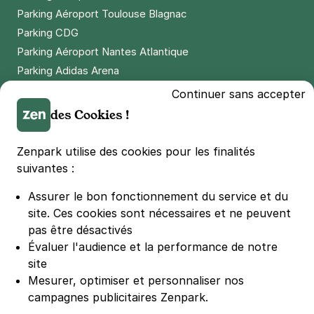
Parking Aéroport Toulouse Blagnac
Parking CDG
Parking Aéroport Nantes Atlantique
Parking Adidas Arena
Parking Parc des Princes
Continuer sans accepter
Parking LDLC Arena
des Cookies !
Parking Stade Pierre Mauroy
Parking Groupama Stadium
Zenpark utilise des cookies pour les finalités
Parking Vélodrome
suivantes :
Parking Stade de France
Assurer le bon fonctionnement du service et du
Parking Bercy
site.
Ces cookies sont nécessaires et ne peuvent
Parking La Défense Arena
pas être désactivés
Parking Les 4 temps
Évaluer l'audience et la performance de notre
Parking Nation
site
Parking Porte de Versailles
Mesurer, optimiser et personnaliser nos
campagnes publicitaires Zenpark.
Parking Lille Grand Palais