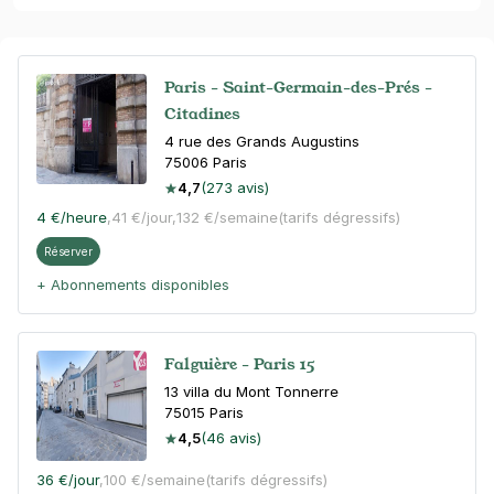
Paris - Saint-Germain-des-Prés -
Citadines
4 rue des Grands Augustins
75006
Paris
4,7
(273 avis)
4 €
/heure
,
41 €/jour,
132 €/semaine
(tarifs dégressifs)
Réserver
+ Abonnements disponibles
Falguière - Paris 15
13 villa du Mont Tonnerre
75015
Paris
4,5
(46 avis)
36 €
/jour
,
100 €/semaine
(tarifs dégressifs)