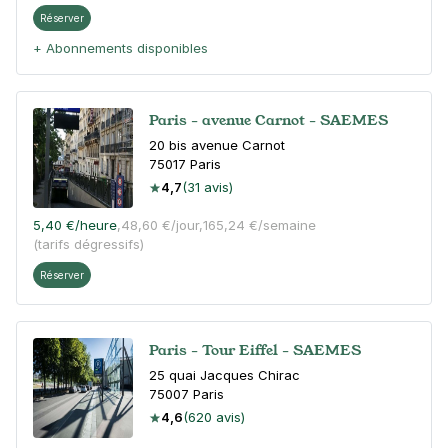
Réserver
+ Abonnements disponibles
Paris - avenue Carnot - SAEMES
20 bis avenue Carnot
75017
Paris
4,7
(31 avis)
5,40 €
/heure
,
48,60 €/jour,
165,24 €/semaine
(tarifs dégressifs)
Réserver
Paris - Tour Eiffel - SAEMES
25 quai Jacques Chirac
75007
Paris
4,6
(620 avis)