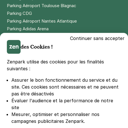
Parking Aéroport Toulouse Blagnac
Parking CDG
Parking Aéroport Nantes Atlantique
Parking Adidas Arena
Parking Parc des Princes
Continuer sans accepter
Parking LDLC Arena
des Cookies !
Parking Stade Pierre Mauroy
Parking Groupama Stadium
Zenpark utilise des cookies pour les finalités
Parking Vélodrome
suivantes :
Parking Stade de France
Assurer le bon fonctionnement du service et du
Parking Bercy
site.
Ces cookies sont nécessaires et ne peuvent
Parking La Défense Arena
pas être désactivés
Parking Les 4 temps
Évaluer l'audience et la performance de notre
Parking Nation
site
Parking Porte de Versailles
Mesurer, optimiser et personnaliser nos
campagnes publicitaires Zenpark.
Parking Lille Grand Palais