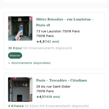
Métro Boissière - rue Lauriston -
Paris 16
73 rue Lauriston 75016 Paris
75016
Paris
4,3
(142 avis)
36 €
/jour
,
100 €/semaine
(tarifs dégressifs)
Réserver
+ Abonnements disponibles
Paris - Trocadéro - Citadines
29 bis rue Saint-Didier
75016
Paris
4,1
(1408 avis)
4 €
/heure
,
36 €/jour,
100 €/semaine
(tarifs dégressifs)