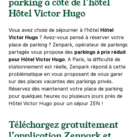
parking à côté de l’hôtel
75008
Paris
4,4
(616 avis)
Hôtel Victor Hugo
4,50 €
/heure
,
42 €/jour,
113 €/semaine
(tarifs dégressifs)
Réserver
Vous avez choisi de séjourner à l’hôtel
Hôtel
+ Abonnements disponibles
Victor Hugo
? Avez-vous pensé à réserver votre
place de parking ? Zenpark, opérateur de parkings
partagés vous propose des
parkings à prix réduit
pour Hôtel Victor Hugo
. A Paris, la difficulté de
stationnement est réelle, Zenpark répond à cette
problématique en vous proposant de vous garer
sur des places vacantes des parkings privés.
Réservez dès maintenant votre place de parking
pour quelques heures ou plusieurs jours près de
Hôtel Victor Hugo pour un séjour ZEN !
Téléchargez gratuitement
l’application Zenpark et