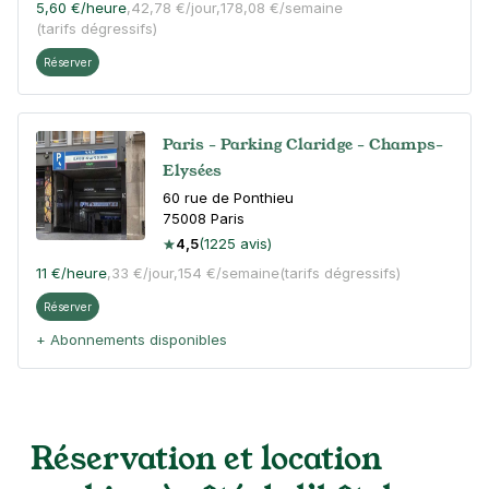
5,60 €
/heure
,
42,78 €/jour,
178,08 €/semaine
(tarifs dégressifs)
Réserver
Paris - Parking Claridge - Champs-
Elysées
60 rue de Ponthieu
75008
Paris
4,5
(1225 avis)
11 €
/heure
,
33 €/jour,
154 €/semaine
(tarifs dégressifs)
Réserver
+ Abonnements disponibles
Paris Haussmann - Salle Pleyel -
Royal Garden Hotel
Réservation et location
218 rue du Faubourg Saint-Honoré