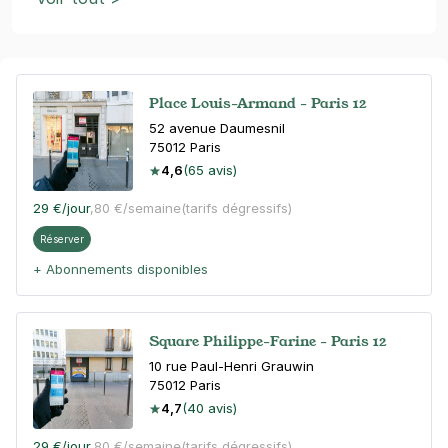
Place Louis-Armand - Paris 12
52 avenue Daumesnil
75012
Paris
4,6
(65 avis)
29 €
/jour
,
80 €/semaine
(tarifs dégressifs)
Réserver
+ Abonnements disponibles
Square Philippe-Farine - Paris 12
10 rue Paul-Henri Grauwin
75012
Paris
4,7
(40 avis)
29 €
/jour
,
80 €/semaine
(tarifs dégressifs)