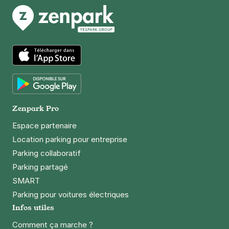
Paris - Bastille - boulevard Bourdon
23 ter boulevard Bourdon
75004
Paris
4,3
(246 avis)
4 €
/heure
,
32 €/jour,
100 €/semaine
(tarifs dégressifs)
App Store
Réserver
Google Play
Zenpark Pro
Paris - Bercy Arena - Gare de Bercy
Espace partenaire
8 rue Jorge Semprùn
Location parking pour entreprise
75012
Paris
Parking collaboratif
4,5
(558 avis)
Parking partagé
3 €
/heure
,
29 €/jour,
89 €/semaine
(tarifs dégressifs)
SMART
Réserver
Parking pour voitures électriques
+ Abonnements disponibles
Infos utiles
Comment ça marche ?