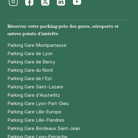
Instagram
Facebook
Twitter
LinkedIn
Youtube
Paris - Bastille - Roquette Intérieur
33 rue de la Roquette
Réservez votre parking près des gares, aéroports et
75011
Paris
autres points d'intérêts
4,2
(727 avis)
Parking Gare Montparnasse
4 €
/heure
,
32 €/jour,
100 €/semaine
(tarifs dégressifs)
Parking Gare de Lyon
Réserver
Parking Gare de Bercy
+ Abonnements disponibles
Parking Gare du Nord
Parking Gare de l'Est
Parking Gare Saint-Lazare
Paris - Bercy - quai de la Gare
Parking Gare d'Austerlitz
3 rue George Balanchine
75013
Paris
Parking Gare Lyon-Part-Dieu
4,2
(361 avis)
Parking Gare Lille-Europe
Parking Gare Lille-Flandres
Réserver
Parking Gare Bordeaux Saint-Jean
+ Abonnements disponibles
Parking Gare Lyon-Perrache