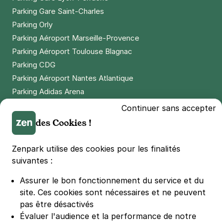
Parking Gare Saint-Charles
Parking Orly
Paris - Bastille - Roquette Extérieur
Parking Aéroport Marseille-Provence
33 rue de la Roquette
75011
Paris
Parking Aéroport Toulouse Blagnac
4,5
(151 avis)
Parking CDG
Parking Aéroport Nantes Atlantique
4 €
/heure
,
32 €/jour,
100 €/semaine
(tarifs dégressifs)
Parking Adidas Arena
Réserver
Parking Parc des Princes
Continuer sans accepter
+ Abonnements disponibles
Parking LDLC Arena
des Cookies !
Parking Stade Pierre Mauroy
Paris - Bercy Village - AccorHotels
Parking Groupama Stadium
Zenpark utilise des cookies pour les finalités
Arena
Parking Vélodrome
suivantes :
21 rue de Pommard
Parking Stade de France
75012
Paris
Assurer le bon fonctionnement du service et du
Parking Bercy
4,4
(1323 avis)
site.
Ces cookies sont nécessaires et ne peuvent
Parking La Défense Arena
3 €
/heure
,
29 €/jour,
89 €/semaine
(tarifs dégressifs)
pas être désactivés
Parking Les 4 temps
Évaluer l'audience et la performance de notre
Réserver