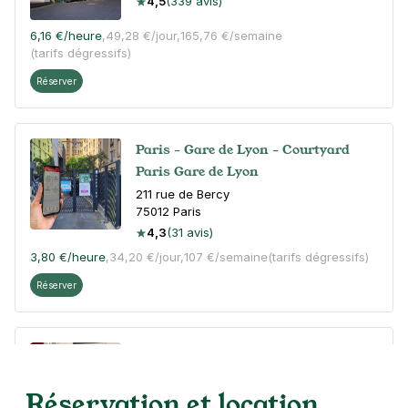
4,5
(339 avis)
6,16 €
/heure
,
49,28 €/jour,
165,76 €/semaine
(tarifs dégressifs)
Réserver
Paris - Gare de Lyon - Courtyard
Paris Gare de Lyon
211 rue de Bercy
75012
Paris
4,3
(31 avis)
3,80 €
/heure
,
34,20 €/jour,
107 €/semaine
(tarifs dégressifs)
Réserver
Paris - Gare de Lyon - Citadines
18 rue Chaligny
Réservation et location
75012
Paris