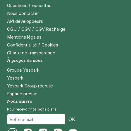
Questions fréquentes
Paris - Montgallet - Mairie du 12e
Nous contacter
37 rue Jacques Hillairet
75012
Paris
API développeurs
4,0
(187 avis)
/
/
CGU
CGV
CGV Recharge
Mentions légales
2,50 €
/heure
,
27 €/jour,
81 €/semaine
(tarifs dégressifs)
/
Confidentialité
Cookies
Réserver
Charte de transparence
+ Abonnements disponibles
À propos de nous
Groupe Yespark
Paris - Bastille - Thiéré
Yespark
15 passage Thiéré
Yespark Group recrute
75011
Paris
Espace presse
4,0
(259 avis)
Nous suivre
4 €
/heure
,
32 €/jour,
100 €/semaine
(tarifs dégressifs)
Pour recevoir nos bons plans :
Réserver
Email
OK
+ Abonnements disponibles