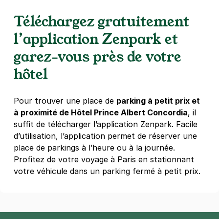
11 rue Montgallet
75012
Paris
Téléchargez gratuitement
4,3
(653 avis)
l’application Zenpark et
2,50 €
/heure
,
27 €/jour,
81 €/semaine
(tarifs dégressifs)
garez-vous près de votre
Réserver
hôtel
+ Abonnements disponibles
Pour trouver une place de
parking à petit prix et
Paris - Gare de Bercy - AccorHotels
à proximité de Hôtel Prince Albert Concordia
, il
Arena
suffit de télécharger l’application Zenpark. Facile
9 rue Corbineau
d’utilisation, l’application permet de réserver une
75012
Paris
place de parkings à l’heure ou à la journée.
4,3
(1050 avis)
Profitez de votre voyage à Paris en stationnant
3 €
/heure
,
29 €/jour,
89 €/semaine
(tarifs dégressifs)
votre véhicule dans un parking fermé à petit prix.
Réserver
+ Abonnements disponibles