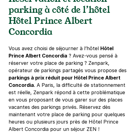
4,3
(1292 avis)
parking à côté de l’hôtel
3 €
/heure
,
29 €/jour,
80 €/semaine
(tarifs dégressifs)
Hôtel Prince Albert
Réserver
Concordia
+ Abonnements disponibles
Vous avez choisi de séjourner à l’hôtel
Hôtel
Paris - Mairie du 12e - Jardin de
Prince Albert Concordia
? Avez-vous pensé à
Reuilly
réserver votre place de parking ? Zenpark,
183 rue de Charenton
opérateur de parkings partagés vous propose des
75012
Paris
parkings à prix réduit pour Hôtel Prince Albert
4,4
(398 avis)
Concordia
. A Paris, la difficulté de stationnement
2,50 €
/heure
,
27 €/jour,
81 €/semaine
(tarifs dégressifs)
est réelle, Zenpark répond à cette problématique
en vous proposant de vous garer sur des places
Réserver
vacantes des parkings privés. Réservez dès
+ Abonnements disponibles
maintenant votre place de parking pour quelques
heures ou plusieurs jours près de Hôtel Prince
Albert Concordia pour un séjour ZEN !
Paris - Montgallet - Daumesnil