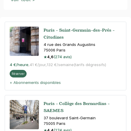
Paris - Saint-Germain-des-Prés -
Citadines
4 rue des Grands Augustins
75006
Paris
4,6
(274 avis)
4 €
/heure
,
41 €/jour,
132 €/semaine
(tarifs dégressifs)
Réserver
+ Abonnements disponibles
Paris - Collège des Bernardins -
SAEMES
37 boulevard Saint-Germain
75005
Paris
4,4
(274 avis)