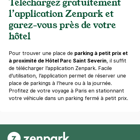
Téléchargez gratuitement
22 rue des Halles
75001
Paris
l’application Zenpark et
4,5
(514 avis)
garez-vous près de votre
5,60 €
/heure
,
38,08 €/jour,
169,12 €/semaine
(tarifs dégressifs)
hôtel
Réserver
Pour trouver une place de
parking à petit prix et
à proximité de Hôtel Parc Saint Severin
, il suffit
Paris - Châtelet - Forum des Halles
de télécharger l’application Zenpark. Facile
12 rue de Turbigo
d’utilisation, l’application permet de réserver une
75001
Paris
place de parkings à l’heure ou à la journée.
4,5
(472 avis)
Profitez de votre voyage à Paris en stationnant
4 €
/heure
,
36 €/jour,
100 €/semaine
(tarifs dégressifs)
votre véhicule dans un parking fermé à petit prix.
Réserver
+ Abonnements disponibles
Paris - Centre Georges Pompidou -