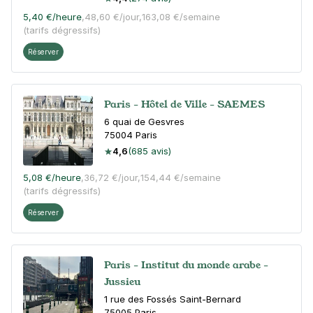
5,40 €
/heure
,
48,60 €/jour,
163,08 €/semaine
(tarifs dégressifs)
Réserver
Paris - Hôtel de Ville - SAEMES
6 quai de Gesvres
75004
Paris
4,6
(685 avis)
5,08 €
/heure
,
36,72 €/jour,
154,44 €/semaine
(tarifs dégressifs)
Réserver
Paris - Institut du monde arabe -
Jussieu
1 rue des Fossés Saint-Bernard
75005
Paris