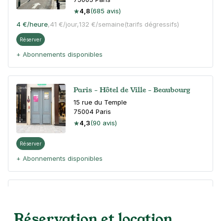
4,8
(685 avis)
4 €
/heure
,
41 €/jour,
132 €/semaine
(tarifs dégressifs)
Réserver
+ Abonnements disponibles
Paris - Hôtel de Ville - Beaubourg
15 rue du Temple
75004
Paris
4,3
(90 avis)
Réserver
+ Abonnements disponibles
Hôtel de Ville - rue Geoffroy l'Asnier
- Paris 4
Réservation et location
34 rue Geoffroy l'Asnier