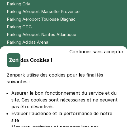
Parking Orly
Parking Aéroport Marseille-Provence
Parking Aéroport Toulouse Blagnac
Parking CDG
Parking Aéroport Nantes Atlantique
Parking Adidas Arena
Parking Parc des Princes
Continuer sans accepter
Parking LDLC Arena
des Cookies !
Parking Stade Pierre Mauroy
Parking Groupama Stadium
Zenpark utilise des cookies pour les finalités
Parking Vélodrome
suivantes :
Parking Stade de France
Assurer le bon fonctionnement du service et du
Parking Bercy
site.
Ces cookies sont nécessaires et ne peuvent
Parking La Défense Arena
pas être désactivés
Parking Les 4 temps
Évaluer l'audience et la performance de notre
Parking Nation
site
Parking Porte de Versailles