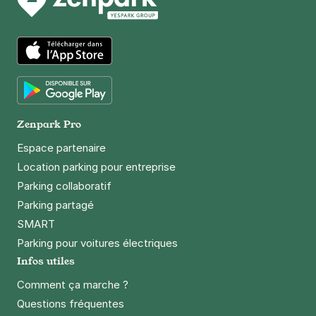
Rambuteau
42 rue Beaubourg
75003
Paris
4,6
(212 avis)
App Store
4 €
/heure
,
36 €/jour,
100 €/semaine
(tarifs dégressifs)
Réserver
Google Play
+ Abonnements disponibles
Zenpark Pro
Espace partenaire
Location parking pour entreprise
Paris - Port Royal - Jardin du
Parking collaboratif
Luxembourg
Parking partagé
41 rue Henri Barbusse
75005
Paris
SMART
4,4
(152 avis)
Parking pour voitures électriques
4 €
/heure
,
35 €/jour,
108 €/semaine
(tarifs dégressifs)
Infos utiles
Réserver
Comment ça marche ?
+ Abonnements disponibles
Questions fréquentes