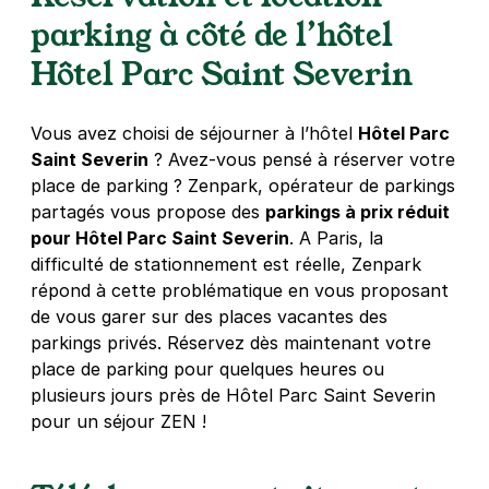
75004
Paris
parking à côté de l’hôtel
4,5
(171 avis)
Hôtel Parc Saint Severin
39 €
/jour
,
110 €/semaine
(tarifs dégressifs)
Réserver
Vous avez choisi de séjourner à l’hôtel
Hôtel Parc
+ Abonnements disponibles
Saint Severin
? Avez-vous pensé à réserver votre
place de parking ? Zenpark, opérateur de parkings
partagés vous propose des
parkings à prix réduit
Paris - Hôtel de Ville - Saint-Paul
pour Hôtel Parc Saint Severin
. A Paris, la
6 rue de Moussy
difficulté de stationnement est réelle, Zenpark
75004
Paris
4,2
(284 avis)
répond à cette problématique en vous proposant
de vous garer sur des places vacantes des
4,50 €
/heure
,
39 €/jour,
110 €/semaine
(tarifs dégressifs)
parkings privés. Réservez dès maintenant votre
Réserver
place de parking pour quelques heures ou
plusieurs jours près de Hôtel Parc Saint Severin
pour un séjour ZEN !
Paris - Les Halles Saint-Eustache -
SAEMES