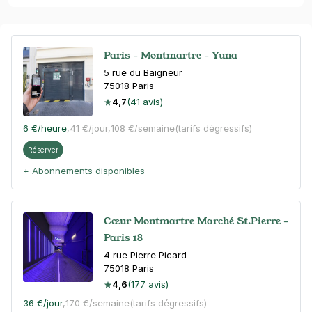
Paris - Montmartre - Yuna
5 rue du Baigneur
75018
Paris
4,7
(41 avis)
6 €
/heure
,
41 €/jour,
108 €/semaine
(tarifs dégressifs)
Réserver
+ Abonnements disponibles
Cœur Montmartre Marché St.Pierre -
Paris 18
4 rue Pierre Picard
75018
Paris
4,6
(177 avis)
36 €
/jour
,
170 €/semaine
(tarifs dégressifs)