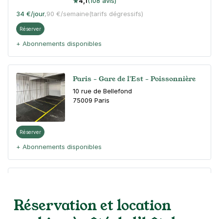
4,1
(108 avis)
34 €
/jour
,
90 €/semaine
(tarifs dégressifs)
Réserver
+ Abonnements disponibles
Paris - Gare de l'Est - Poissonnière
10 rue de Bellefond
75009
Paris
Réserver
+ Abonnements disponibles
Paris - Montmartre - Citadines
16 avenue Rachel
Réservation et location
75018
Paris
4,3
(1373 avis)