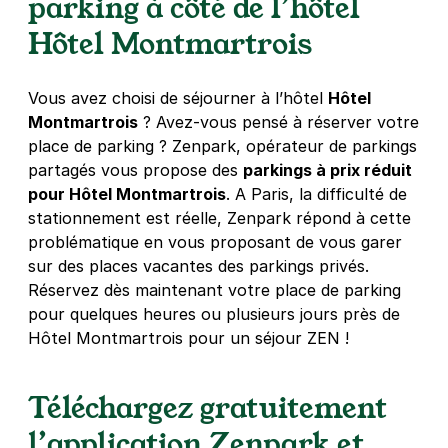
parking à côté de l’hôtel
5 €
/heure
,
41 €/jour,
114 €/semaine
(tarifs dégressifs)
Hôtel Montmartrois
Réserver
Vous avez choisi de séjourner à l’hôtel
Hôtel
Montmartrois
? Avez-vous pensé à réserver votre
Paris - Châteaudun - Notre-Dame de
place de parking ? Zenpark, opérateur de parkings
Lorette
partagés vous propose des
parkings à prix réduit
45 rue Lafitte
pour Hôtel Montmartrois
. A Paris, la difficulté de
75009
Paris
stationnement est réelle, Zenpark répond à cette
4,4
(468 avis)
problématique en vous proposant de vous garer
Réserver
sur des places vacantes des parkings privés.
+ Abonnements disponibles
Réservez dès maintenant votre place de parking
pour quelques heures ou plusieurs jours près de
Hôtel Montmartrois pour un séjour ZEN !
Téléchargez gratuitement
l’application Zenpark et