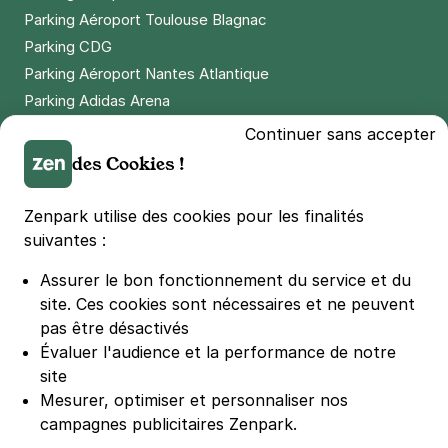
Parking Aéroport Toulouse Blagnac
Parking CDG
Parking Aéroport Nantes Atlantique
Parking Adidas Arena
Parking Parc des Princes
Continuer sans accepter
Parking LDLC Arena
des Cookies !
Parking Stade Pierre Mauroy
Parking Groupama Stadium
Zenpark utilise des cookies pour les finalités
Parking Vélodrome
suivantes :
Parking Stade de France
Assurer le bon fonctionnement du service et du
Parking Bercy
site.
Ces cookies sont nécessaires et ne peuvent
Parking La Défense Arena
pas être désactivés
Parking Les 4 temps
Évaluer l'audience et la performance de notre
Parking Nation
site
Parking Porte de Versailles
Mesurer, optimiser et personnaliser nos
campagnes publicitaires Zenpark.
Parking Lille Grand Palais