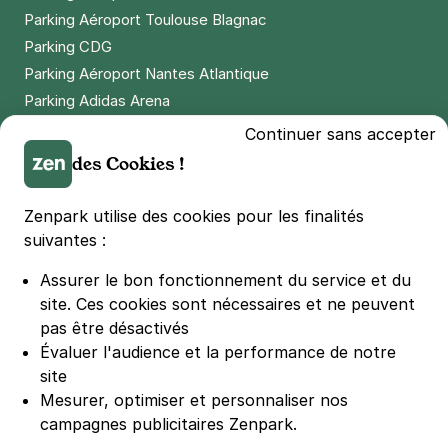
Parking Aéroport Toulouse Blagnac
Parking CDG
Parking Aéroport Nantes Atlantique
Parking Adidas Arena
Parking Parc des Princes
Continuer sans accepter
Parking LDLC Arena
des Cookies !
Parking Stade Pierre Mauroy
Parking Groupama Stadium
Zenpark utilise des cookies pour les finalités
Parking Vélodrome
suivantes :
Parking Stade de France
Assurer le bon fonctionnement du service et du
Parking Bercy
site.
Ces cookies sont nécessaires et ne peuvent
Parking La Défense Arena
pas être désactivés
Parking Les 4 temps
Évaluer l'audience et la performance de notre
Parking Nation
site
Parking Porte de Versailles
Mesurer, optimiser et personnaliser nos
campagnes publicitaires Zenpark.
Parking Lille Grand Palais