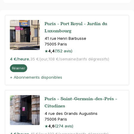
Paris - Port Royal - Jardin du
Luxembourg
41 rue Henri Barbusse
75005
Paris
4,4
(152 avis)
4 €
/heure
,
35 €/jour,
108 €/semaine
(tarifs dégressifs)
Réserver
+ Abonnements disponibles
Paris - Saint-Germain-des-Prés -
Citadines
4 rue des Grands Augustins
75006
Paris
4,6
(274 avis)