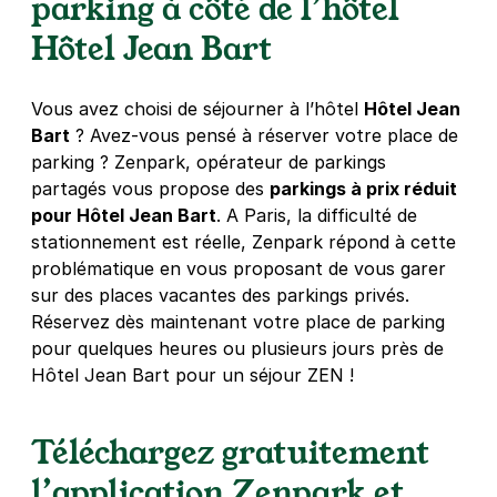
parking à côté de l’hôtel
75014
Paris
4,6
(2180 avis)
Hôtel Jean Bart
4 €
/heure
,
36 €/jour,
100 €/semaine
(tarifs dégressifs)
Réserver
Vous avez choisi de séjourner à l’hôtel
Hôtel Jean
+ Abonnements disponibles
Bart
? Avez-vous pensé à réserver votre place de
parking ? Zenpark, opérateur de parkings
partagés vous propose des
parkings à prix réduit
Paris - Gare Montparnasse - rue du
pour Hôtel Jean Bart
. A Paris, la difficulté de
Texel
stationnement est réelle, Zenpark répond à cette
11 rue Texel
problématique en vous proposant de vous garer
75014
Paris
sur des places vacantes des parkings privés.
5,0
(4 avis)
Réservez dès maintenant votre place de parking
4 €
/heure
,
29 €/jour,
76 €/semaine
(tarifs dégressifs)
pour quelques heures ou plusieurs jours près de
Hôtel Jean Bart pour un séjour ZEN !
Réserver
Téléchargez gratuitement
Paris - Collège des Bernardins -
l’application Zenpark et
SAEMES