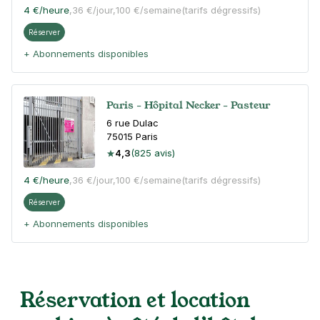
4 €
/heure
,
36 €/jour,
100 €/semaine
(tarifs dégressifs)
Réserver
+ Abonnements disponibles
Paris - Hôpital Necker - Pasteur
6 rue Dulac
75015
Paris
4,3
(825 avis)
4 €
/heure
,
36 €/jour,
100 €/semaine
(tarifs dégressifs)
Réserver
+ Abonnements disponibles
Paris - Gare Montparnasse - Hôtel
Mercure
Réservation et location
38 rue du Commandant René Mouchotte