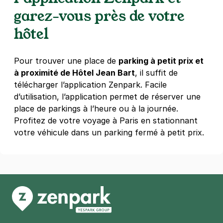
37 boulevard Saint-Germain
garez-vous près de votre
75005
Paris
4,4
(273 avis)
hôtel
5,40 €
/heure
,
48,60 €/jour,
163,08 €/semaine
(tarifs dégressifs)
Pour trouver une place de
parking à petit prix et
Réserver
à proximité de Hôtel Jean Bart
, il suffit de
télécharger l’application Zenpark. Facile
d’utilisation, l’application permet de réserver une
place de parkings à l’heure ou à la journée.
Profitez de votre voyage à Paris en stationnant
votre véhicule dans un parking fermé à petit prix.