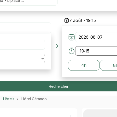
go • biplace …
7 août · 19:15
4h
8
Rechercher
Hôtels
Hôtel Gérando