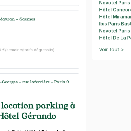
Novotel Paris
Hôtel Conco
Hôtel Mirama
 Mayran - Saemes
Ibis Paris Bas
Novotel Paris 
Hôtel De La P
)
Voir tout >
20 €/semaine
(tarifs dégressifs)
Georges - rue laferrière - Paris 9
ère
s)
 location parking à
 Hôtel Gérando
égressifs)