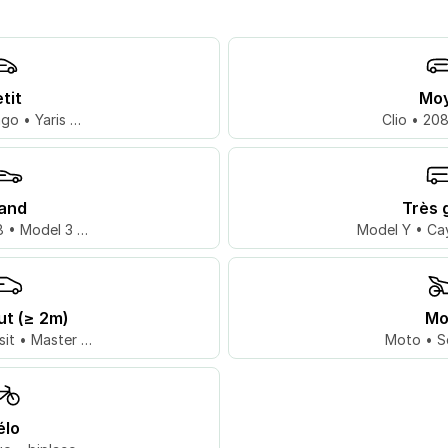
tit
Mo
go • Yaris …
Clio • 20
and
Très 
 • Model 3 …
Model Y • Ca
ut (≥ 2m)
Mo
sit • Master …
Moto • S
élo