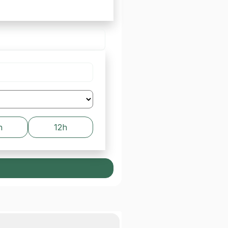
h
12h