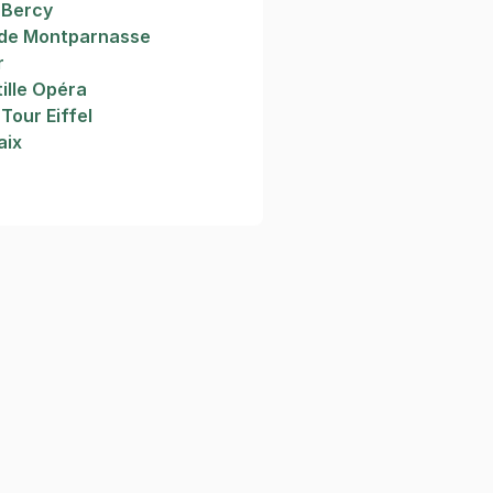
 Bercy
rde Montparnasse
r
tille Opéra
Tour Eiffel
aix