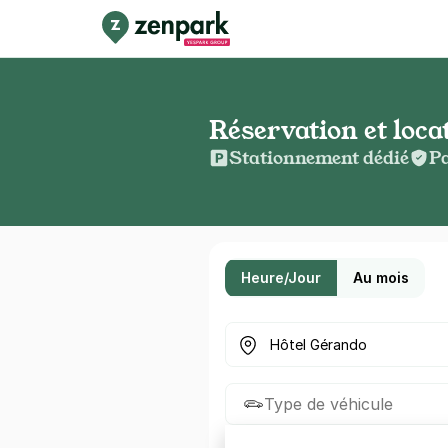
Réservation et loca
Stationnement dédié
Pa
Heure/Jour
Au mois
Où cherchez-vous un parkin
Type de véhicule