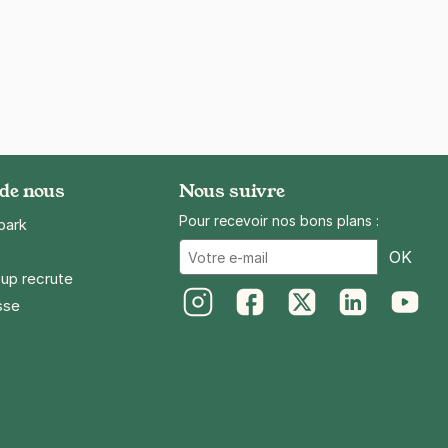
 de nous
Nous suivre
Pour recevoir nos bons plans :
park
Ema
OK
up recrute
sse
Instagram
Facebook
Twitter
LinkedIn
Youtube