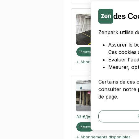
des Co
Paris - Gare
10 rue de Bel
75009
Paris
Zenpark utilise d
Assurer le b
Ces cookies 
Réserver
Évaluer l'au
+ Abonnements disponibles
Mesurer, opt
Certains de ces 
Rue de la Go
consulter notre p
20 rue de la 
de page.
75018
Paris
4,3
(10 avis)
33 €
/jour
,
89 €/semaine
(tarifs d
Réserver
+ Abonnements disponibles