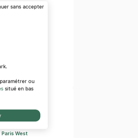
nuer sans accepter
s
isière
artre
e
ge
rk.
de-Lorette
s paramétrer ou
es
situé en bas
ls de Paris
s
r
 Gare De Lyon
 Paris West