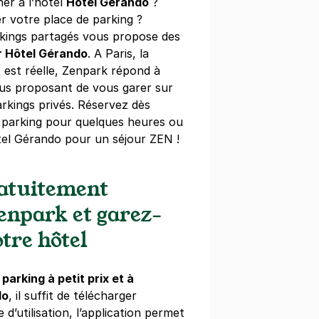
ner à l’hôtel
Hôtel Gérando
?
r votre place de parking ?
kings partagés vous propose des
tmartre - Yuna
ur Hôtel Gérando
. A Paris, la
t est réelle, Zenpark répond à
gneur
us proposant de vous garer sur
)
rkings privés. Réservez dès
 parking pour quelques heures ou
ine
(tarifs dégressifs)
tel Gérando pour un séjour ZEN !
ratuitement
Zenpark et garez-
teaudun - Notre-Dame de Lorette
tre hôtel
s)
e
parking à petit prix et à
do
, il suffit de télécharger
e d’utilisation, l’application permet