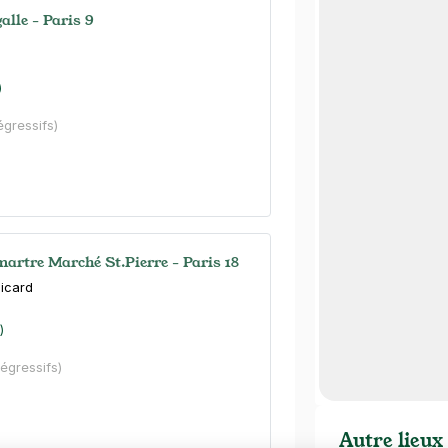
alle - Paris 9
)
égressifs)
rtre Marché St.Pierre - Paris 18
Picard
)
dégressifs)
Autre lieux 