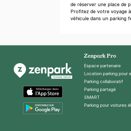
+ Abonnements disponibles
de réserver une place de pa
Profitez de votre voyage à
véhicule dans un parking fe
Paris - Hau
42 rue de la V
75009
Paris
4,2
(45 avis
Zenpark Pro
Réserver
Espace partenaire
+ Abonnements disponibles
Location parking pour 
Parking collaboratif
Paris - Mon
Parking partagé
16 avenue Ra
SMART
75018
Paris
App Store
Parking pour voitures é
4,3
(1381 av
Google Play
5 €
/heure
,
41 €/jour,
114 €/sema
Réserver