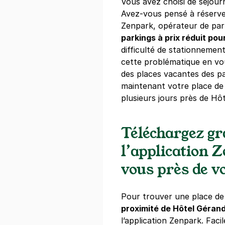
Vous avez choisi de séjour
+ Abonnements disponibles
Avez-vous pensé à réserve
Zenpark, opérateur de par
Paris - Mon
parkings à prix réduit po
difficulté de stationnemen
5 rue du Bai
75018
Paris
cette problématique en vo
4,6
(49 avis
des places vacantes des pa
maintenant votre place de
6 €
/heure
,
41 €/jour,
108 €/sema
plusieurs jours près de Hô
Réserver
+ Abonnements disponibles
Téléchargez g
l’application 
Paris - Châ
vous près de vo
45 rue Lafitte
75009
Paris
4,4
(469 avi
Pour trouver une place d
proximité de Hôtel Géran
Réserver
l’application Zenpark. Facil