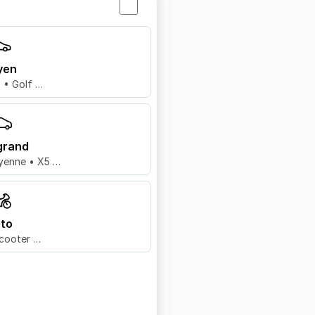
yen
8 • Golf …
grand
yenne • X5 …
to
cooter …