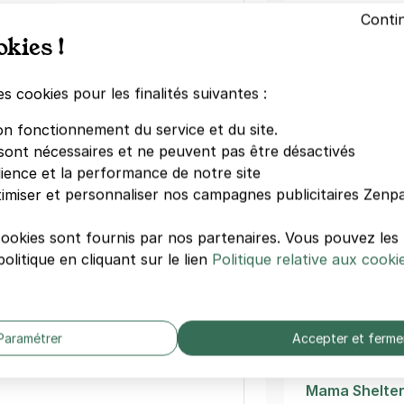
Conti
Gare du Nord
okies !
 de l'Est - Poissonnière
Saint-George
Anvers
lefond
es cookies pour les finalités suivantes :
Hôpital Laribo
Élysée Montm
on fonctionnement du service et du site.
La Cigale
sont nécessaires et ne peuvent pas être désactivés
Folies Bergèr
dience et la performance de notre site
Château Rou
imiser et personnaliser nos campagnes publicitaires Zenpa
Notre-Dame-
Blanche
cookies sont fournis par nos partenaires. Vous pouvez le
utte d'Or - Paris
olitique en cliquant sur le lien
Politique relative aux cooki
Goutte d'Or
Autres hôte
Hôtel De Pari
Paramétrer
Accepter et ferme
égressifs)
Novotel Paris
Le A
Mama Shelter