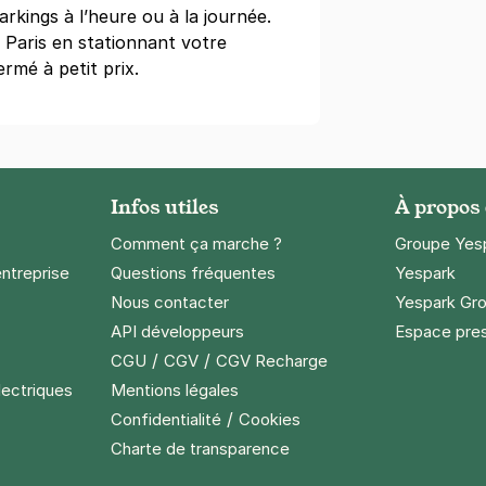
rkings à l’heure ou à la journée.
 Paris en stationnant votre
rmé à petit prix.
ssmann - Le Peletier
ictoire
)
Infos utiles
À propos
Comment ça marche ?
Groupe Yes
entreprise
Questions fréquentes
Yespark
Nous contacter
Yespark Gro
tmartre - Citadines
API développeurs
Espace pre
chel
/
/
CGU
CGV
CGV Recharge
lectriques
Mentions légales
is)
/
Confidentialité
Cookies
ine
(tarifs dégressifs)
Charte de transparence