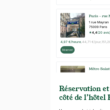
Paris - rue
1 rue Mayran
75009
Paris
4,4
(20 avis
4,97 €
/heure
,
44,71 €/jour,
151,
Réserver
Métro Saint-
6 rue Laferri
75009
Paris
4,6
(521 avi
Réservation et
côté de l’hôtel
41 €
/jour
,
114 €/semaine
(tarifs d
Réserver