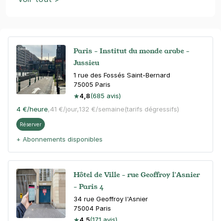
Paris - Institut du monde arabe -
Jussieu
1 rue des Fossés Saint-Bernard
75005
Paris
4,8
(685 avis)
4 €
/heure
,
41 €/jour,
132 €/semaine
(tarifs dégressifs)
Réserver
+ Abonnements disponibles
Hôtel de Ville - rue Geoffroy l'Asnier
- Paris 4
34 rue Geoffroy l'Asnier
75004
Paris
4,5
(171 avis)