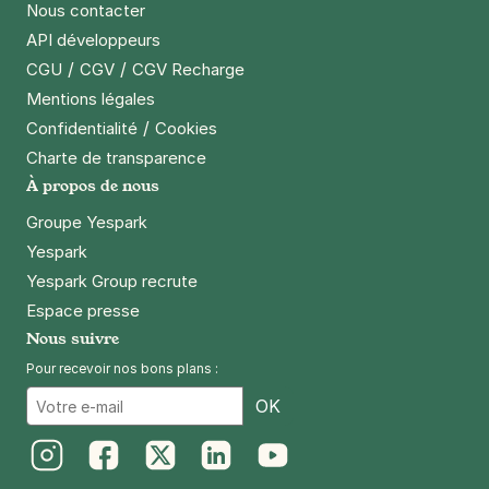
Paris - Bastille - Roquette Intérieur
Nous contacter
33 rue de la Roquette
API développeurs
75011
Paris
/
/
CGU
CGV
CGV Recharge
4,2
(727 avis)
Mentions légales
4 €
/heure
,
32 €/jour,
100 €/semaine
(tarifs dégressifs)
/
Confidentialité
Cookies
Réserver
Charte de transparence
+ Abonnements disponibles
À propos de nous
Groupe Yespark
Yespark
Paris - Les Halles Saint-Eustache -
Yespark Group recrute
SAEMES
Espace presse
22 rue des Halles
75001
Paris
Nous suivre
4,5
(513 avis)
Pour recevoir nos bons plans :
5,60 €
/heure
,
38,08 €/jour,
169,12 €/semaine
Email
OK
(tarifs dégressifs)
Réserver
Instagram
Facebook
Twitter
LinkedIn
Youtube