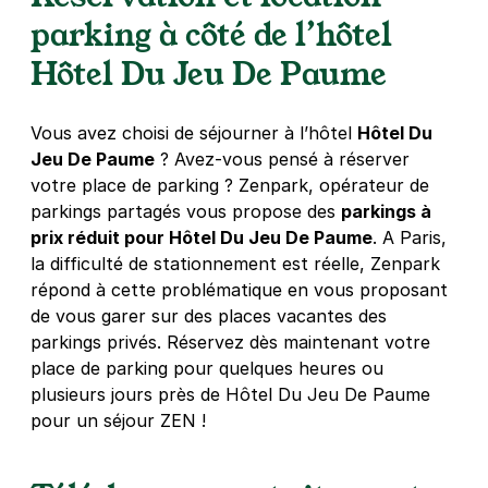
parking à côté de l’hôtel
4,6
(685 avis)
Hôtel Du Jeu De Paume
5,08 €
/heure
,
36,72 €/jour,
154,44 €/semaine
(tarifs dégressifs)
Réserver
Vous avez choisi de séjourner à l’hôtel
Hôtel Du
Jeu De Paume
? Avez-vous pensé à réserver
votre place de parking ? Zenpark, opérateur de
Paris - Hôtel de Ville - Beaubourg
parkings partagés vous propose des
parkings à
15 rue du Temple
prix réduit pour Hôtel Du Jeu De Paume
. A Paris,
75004
Paris
la difficulté de stationnement est réelle, Zenpark
4,3
(90 avis)
répond à cette problématique en vous proposant
de vous garer sur des places vacantes des
Réserver
parkings privés. Réservez dès maintenant votre
+ Abonnements disponibles
place de parking pour quelques heures ou
plusieurs jours près de Hôtel Du Jeu De Paume
pour un séjour ZEN !
Paris - Bastille - boulevard Bourdon
23 ter boulevard Bourdon
75004
Paris