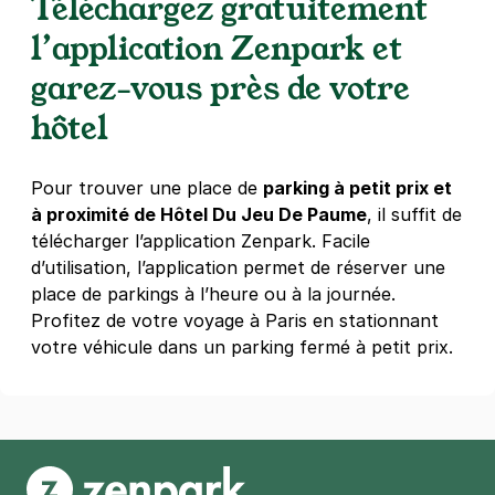
Téléchargez gratuitement
4,3
(246 avis)
l’application Zenpark et
4 €
/heure
,
32 €/jour,
100 €/semaine
(tarifs dégressifs)
garez-vous près de votre
Réserver
hôtel
Paris - Centre Georges Pompidou -
Pour trouver une place de
parking à petit prix et
Rambuteau
à proximité de Hôtel Du Jeu De Paume
, il suffit de
42 rue Beaubourg
télécharger l’application Zenpark. Facile
75003
Paris
d’utilisation, l’application permet de réserver une
4,6
(212 avis)
place de parkings à l’heure ou à la journée.
4 €
/heure
,
36 €/jour,
100 €/semaine
(tarifs dégressifs)
Profitez de votre voyage à Paris en stationnant
Réserver
votre véhicule dans un parking fermé à petit prix.
+ Abonnements disponibles
Paris - Saint-Germain-des-Prés -
Citadines