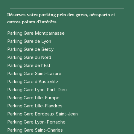
Paris - Bastille - Thiéré
Réservez votre parking près des gares, aéroports et
15 passage Thiéré
autres points d'intérêts
75011
Paris
4,0
(259 avis)
Parking Gare Montparnasse
Parking Gare de Lyon
4 €
/heure
,
32 €/jour,
100 €/semaine
(tarifs dégressifs)
Parking Gare de Bercy
Réserver
Parking Gare du Nord
+ Abonnements disponibles
Parking Gare de l'Est
Parking Gare Saint-Lazare
Paris - Gare d'Austerlitz - SAEMES
Parking Gare d'Austerlitz
39 bis rue Poliveau
Parking Gare Lyon-Part-Dieu
75005
Paris
Parking Gare Lille-Europe
4,6
(841 avis)
Parking Gare Lille-Flandres
3,78 €
/heure
,
41,04 €/jour,
122,04 €/semaine
Parking Gare Bordeaux Saint-Jean
(tarifs dégressifs)
Parking Gare Lyon-Perrache
Réserver
Parking Gare Saint-Charles