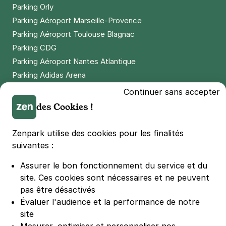
Parking Orly
Parking Aéroport Marseille-Provence
Paris - Châtelet - Forum des Halles
Parking Aéroport Toulouse Blagnac
12 rue de Turbigo
Parking CDG
75001
Paris
Parking Aéroport Nantes Atlantique
4,5
(472 avis)
Parking Adidas Arena
4 €
/heure
,
36 €/jour,
100 €/semaine
(tarifs dégressifs)
Parking Parc des Princes
Continuer sans accepter
Réserver
Parking LDLC Arena
des Cookies !
+ Abonnements disponibles
Parking Stade Pierre Mauroy
Parking Groupama Stadium
Zenpark utilise des cookies pour les finalités
Parking Vélodrome
suivantes :
Gare d'Austerlitz - rue de l'Essai -
Parking Stade de France
Paris 5
Assurer le bon fonctionnement du service et du
Parking Bercy
6 rue de l'Essai
site.
Ces cookies sont nécessaires et ne peuvent
75005
Paris
Parking La Défense Arena
pas être désactivés
4,8
(227 avis)
Parking Les 4 temps
Évaluer l'audience et la performance de notre
7 €
/heure
,
46 €/jour,
142 €/semaine
(tarifs dégressifs)
Parking Nation
site
Réserver
Parking Porte de Versailles