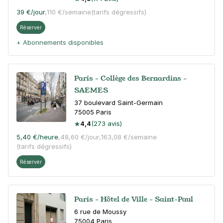
39 €
/jour
,
110 €/semaine
(tarifs dégressifs)
Réserver
+ Abonnements disponibles
Paris - Collège des Bernardins -
SAEMES
37 boulevard Saint-Germain
75005
Paris
4,4
(273 avis)
5,40 €
/heure
,
48,60 €/jour,
163,08 €/semaine
(tarifs dégressifs)
Réserver
Paris - Hôtel de Ville - Saint-Paul
6 rue de Moussy
75004
Paris