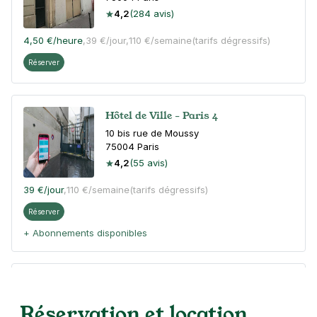
4,2
(284 avis)
4,50 €
/heure
,
39 €/jour,
110 €/semaine
(tarifs dégressifs)
Réserver
Hôtel de Ville - Paris 4
10 bis rue de Moussy
75004
Paris
4,2
(55 avis)
39 €
/jour
,
110 €/semaine
(tarifs dégressifs)
Réserver
+ Abonnements disponibles
Paris - Hôtel de Ville - SAEMES
6 quai de Gesvres
Réservation et location
75004
Paris