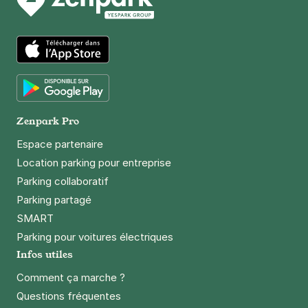
4 rue des Grands Augustins
75006
Paris
4,6
(274 avis)
4 €
/heure
,
41 €/jour,
132 €/semaine
(tarifs dégressifs)
App Store
Réserver
+ Abonnements disponibles
Google Play
Zenpark Pro
Espace partenaire
Paris - Bastille - Roquette Extérieur
Location parking pour entreprise
33 rue de la Roquette
75011
Paris
Parking collaboratif
4,5
(152 avis)
Parking partagé
4 €
/heure
,
32 €/jour,
100 €/semaine
(tarifs dégressifs)
SMART
Parking pour voitures électriques
Réserver
Infos utiles
+ Abonnements disponibles
Comment ça marche ?
Questions fréquentes