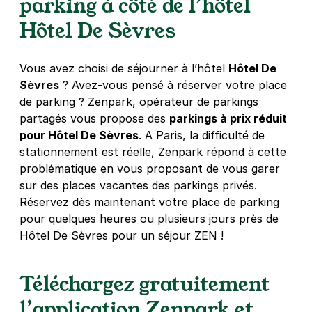
parking à côté de l’hôtel
5,0
(4 avis)
Hôtel De Sèvres
4 €
/heure
,
29 €/jour,
76 €/semaine
(tarifs dégressifs)
Réserver
Vous avez choisi de séjourner à l’hôtel
Hôtel De
Sèvres
? Avez-vous pensé à réserver votre place
de parking ? Zenpark, opérateur de parkings
Paris - Port Royal - Jardin du
partagés vous propose des
parkings à prix réduit
Luxembourg
pour Hôtel De Sèvres
. A Paris, la difficulté de
41 rue Henri Barbusse
stationnement est réelle, Zenpark répond à cette
75005
Paris
4,4
(152 avis)
problématique en vous proposant de vous garer
sur des places vacantes des parkings privés.
4 €
/heure
,
35 €/jour,
108 €/semaine
(tarifs dégressifs)
Réservez dès maintenant votre place de parking
Réserver
pour quelques heures ou plusieurs jours près de
+ Abonnements disponibles
Hôtel De Sèvres pour un séjour ZEN !
Téléchargez gratuitement
Paris - Institut Pasteur - Falguière
106 rue falguière
l’application Zenpark et
75015
Paris