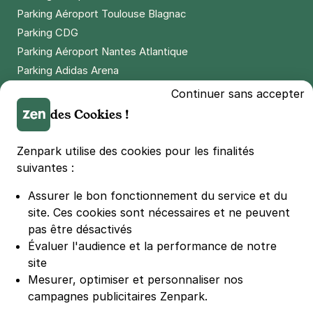
Parking Aéroport Toulouse Blagnac
Parking CDG
Parking Aéroport Nantes Atlantique
Parking Adidas Arena
Parking Parc des Princes
Continuer sans accepter
Parking LDLC Arena
des Cookies !
Parking Stade Pierre Mauroy
Parking Groupama Stadium
Zenpark utilise des cookies pour les finalités
Parking Vélodrome
suivantes :
Parking Stade de France
Assurer le bon fonctionnement du service et du
Parking Bercy
site.
Ces cookies sont nécessaires et ne peuvent
Parking La Défense Arena
pas être désactivés
Parking Les 4 temps
Évaluer l'audience et la performance de notre
Parking Nation
site
Parking Porte de Versailles
Mesurer, optimiser et personnaliser nos
campagnes publicitaires Zenpark.
Parking Lille Grand Palais