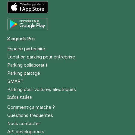
115 rue du Château
75014
Paris
App Store
4,5
(434 avis)
4 €
/heure
,
29 €/jour,
76 €/semaine
(tarifs dégressifs)
Google Play
Zenpark Pro
Réserver
+ Abonnements disponibles
Espace partenaire
Location parking pour entreprise
Parking collaboratif
Parking partagé
SMART
Parking pour voitures électriques
Infos utiles
Comment ça marche ?
Questions fréquentes
Nous contacter
API développeurs