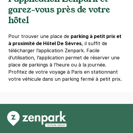
4,3
(56 avis)
garez-vous près de votre
hôtel
3,50 €
/heure
,
29 €/jour,
88 €/semaine
(tarifs dégressifs)
Réserver
+ Abonnements disponibles
Pour trouver une place de
parking à petit prix et
à proximité de Hôtel De Sèvres
, il suffit de
télécharger l’application Zenpark. Facile
Paris - Saint-Germain-des-Prés -
d’utilisation, l’application permet de réserver une
Citadines
place de parkings à l’heure ou à la journée.
4 rue des Grands Augustins
Profitez de votre voyage à Paris en stationnant
75006
Paris
votre véhicule dans un parking fermé à petit prix.
4,6
(274 avis)
4 €
/heure
,
41 €/jour,
132 €/semaine
(tarifs dégressifs)
Réserver
+ Abonnements disponibles
Paris - Montparnasse - Château