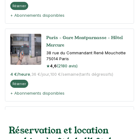
Réserver
+ Abonnements disponibles
Paris - Gare Montparnasse - Hôtel
Mercure
38 rue du Commandant René Mouchotte
75014
Paris
4,6
(2180 avis)
4 €
/heure
,
36 €/jour,
100 €/semaine
(tarifs dégressifs)
Réserver
+ Abonnements disponibles
Paris - Gare Montparnasse - rue du
Texel
Réservation et location
11 rue Texel
75014
Paris