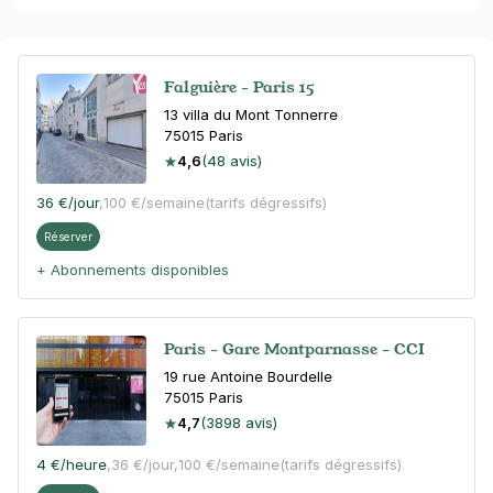
Falguière - Paris 15
13 villa du Mont Tonnerre
75015
Paris
4,6
(48 avis)
36 €
/jour
,
100 €/semaine
(tarifs dégressifs)
Réserver
+ Abonnements disponibles
Paris - Gare Montparnasse - CCI
19 rue Antoine Bourdelle
75015
Paris
4,7
(3898 avis)
4 €
/heure
,
36 €/jour,
100 €/semaine
(tarifs dégressifs)