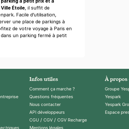
e
parking à petit prix et à
Ville Étoile
, il suffit de
npark. Facile d’utilisation,
e Marcel - rue de Turbigo - Paris 1
server une place de parkings à
bigo
ofitez de votre voyage à Paris en
 dans un parking fermé à petit
ine
(tarifs dégressifs)
Infos utiles
À propos
ussmann Berri - SAEMES
Comment ça marche ?
Groupe Yes
rd Haussmann
entreprise
Questions fréquentes
Yespark
Nous contacter
Yespark Gro
s)
API développeurs
Espace pre
24 €/semaine
(tarifs dégressifs)
/
/
CGU
CGV
CGV Recharge
lectriques
Mentions légales