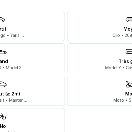
tit
Mo
go • Yaris …
Clio • 20
and
Très 
 • Model 3 …
Model Y • Ca
ut (≥ 2m)
Mo
sit • Master …
Moto • S
élo