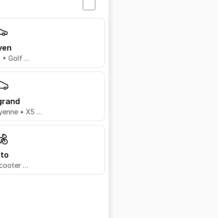
yen
8 • Golf …
grand
yenne • X5 …
to
cooter …