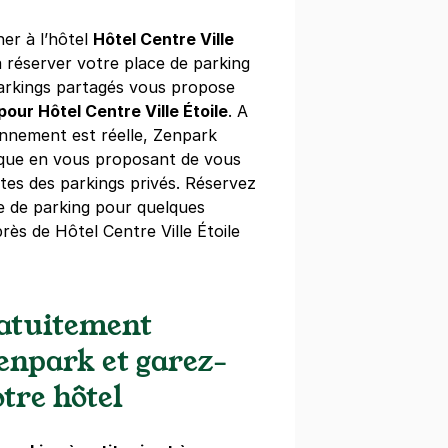
ner à l’hôtel
Hôtel Centre Ville
 Halles Saint-Eustache - SAEMES
réserver votre place de parking
lles
arkings partagés vous propose
pour Hôtel Centre Ville Étoile
. A
)
tionnement est réelle, Zenpark
2 €/semaine
(tarifs dégressifs)
ique en vous proposant de vous
tes des parkings privés. Réservez
e de parking pour quelques
rès de Hôtel Centre Ville Étoile
telet - Forum des Halles
bigo
ratuitement
s)
Zenpark et garez-
ine
(tarifs dégressifs)
tre hôtel