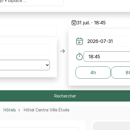
go • biplace …
31 juil. · 18:45
4h
8
Rechercher
Hôtels
Hôtel Centre Ville Étoile