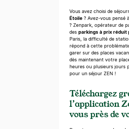
Vous avez choisi de séjour
Paris - Les
Étoile
? Avez-vous pensé à 
22 rue des Ha
? Zenpark, opérateur de p
75001
Paris
des
parkings à prix réduit 
4,5
(511 avis
Paris, la difficulté de sta
5,60 €
/heure
,
38,08 €/jour,
169,1
répond à cette problémat
garer sur des places vacan
Réserver
dès maintenant votre plac
heures ou plusieurs jours p
pour un séjour ZEN !
Paris - Châ
12 rue de Tur
75001
Paris
Téléchargez g
4,5
(467 avi
l’application 
4 €
/heure
,
36 €/jour,
100 €/sema
vous près de vo
Réserver
+ Abonnements disponibles