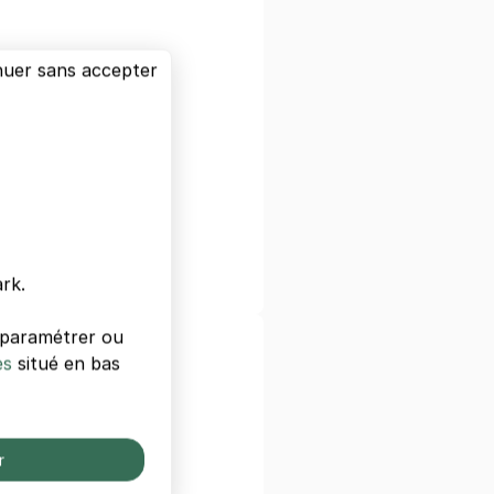
nuer sans accepter
hâtelet
e Paris
ne
astopol
rk.
s paramétrer ou
ls de Paris
es
situé en bas
s
 Gare De Lyon
r
 Paris West