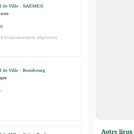
el de Ville - SAEMES
svres
s)
44 €/semaine
(tarifs dégressifs)
l de Ville - Beaubourg
mple
)
Autre lieux 