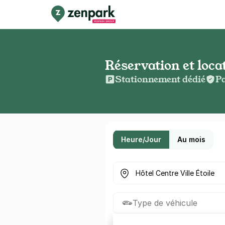
Réservation et loca
Stationnement dédié
Pa
Heure/Jour
Au mois
Où cherchez-vous un parkin
Type de véhicule