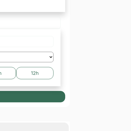
h
12h