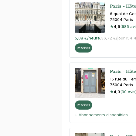
Paris - Hôt
6 quai de Ge
75004
Paris
4,6
(685 avi
5,08 €
/heure
,
36,72 €/jour,
154,
Réserver
Paris - Hôte
15 rue du Te
75004
Paris
4,3
(90 avis
Réserver
+ Abonnements disponibles