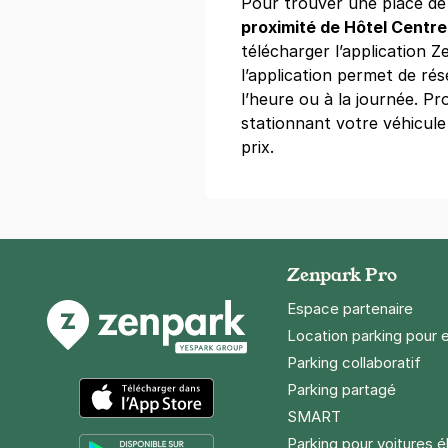
Pour trouver une place d
proximité de Hôtel Centre 
télécharger l’application Ze
Métro Etienn
l’application permet de ré
12 rue de Tur
l’heure ou à la journée. Pr
75001
Paris
stationnant votre véhicule
4,1
(78 avis)
prix.
4 €
/heure
,
36 €/jour,
100 €/sema
Réserver
+ Abonnements disponibles
Zenpark Pro
Paris - Ha
Espace partenaire
163 bouleva
Location parking pour 
75008
Paris
Parking collaboratif
4,6
(209 avi
Parking partagé
5,40 €
/heure
,
36,72 €/jour,
165,
SMART
App Store
Réserver
Parking pour voitures é