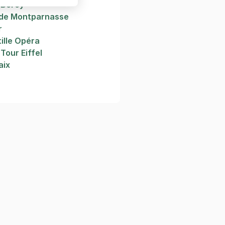
 Bercy
rde Montparnasse
r
tille Opéra
Tour Eiffel
aix