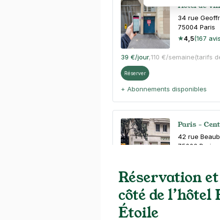
Hôtel de Vil
34 rue Geoffr
75004
Paris
4,5
(167 avi
39 €
/jour
,
110 €/semaine
(tarifs 
Réserver
+ Abonnements disponibles
Paris - Cen
42 rue Beau
75003
Paris
4,6
(211 avis
Réservation et
4 €
/heure
,
36 €/jour,
100 €/sema
côté de l’hôtel
Réserver
Étoile
+ Abonnements disponibles