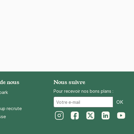
 de nous
Nous suivre
Pour recevoir nos bons plans :
park
Ema
OK
up recrute
sse
Instagram
Facebook
Twitter
LinkedIn
Youtube