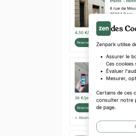
Paris - Hôte
6 rue de Mou
75004
Paris
4,2
(284 avi
des Co
4,50 €
/heure
,
39 €/jour,
110 €/s
Réserver
Zenpark utilise d
Assurer le b
Ces cookies 
Hôtel de Vil
Évaluer l'au
10 bis rue de
Mesurer, opt
75004
Paris
4,2
(53 avis
Certains de ces 
39 €
/jour
,
110 €/semaine
(tarifs 
consulter notre p
de page.
Réserver
+ Abonnements disponibles