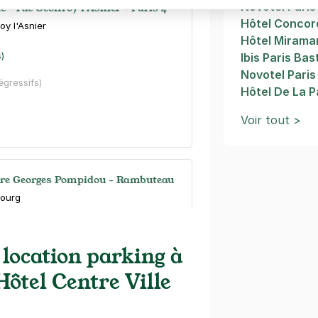
Novotel Paris
le - rue Geoffroy l'Asnier - Paris 4
Hôtel Conco
oy l'Asnier
Hôtel Mirama
s)
Ibis Paris Bas
Novotel Paris 
dégressifs)
Hôtel De La P
Voir tout >
tre Georges Pompidou - Rambuteau
bourg
)
 location parking à
ine
(tarifs dégressifs)
 Hôtel Centre Ville