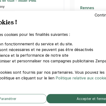
l de Ville - Saint-Paul
ssy
Rennes
Rome
Conti
s)
Châtelet
okies !
Saint-Paul
emaine
(tarifs dégressifs)
Théâtre du C
es cookies pour les finalités suivantes :
Notre Dame d
La Samaritai
on fonctionnement du service et du site.
Rambuteau
sont nécessaires et ne peuvent pas être désactivés
le - Paris 4
Réaumur-Séb
dience et la performance de notre site
 Moussy
Pont-Marie
imiser et personnaliser nos campagnes publicitaires Zenpa
)
cookies sont fournis par nos partenaires. Vous pouvez le
Autres hôte
dégressifs)
olitique en cliquant sur le lien
Politique relative aux cooki
Hôtel De Pari
Novotel Paris
Le A
Paramétrer
Accepter et ferme
Mama Shelter